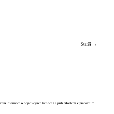
Starší →
e vám informace o nejnovějších trendech a příležitostech v pracovním