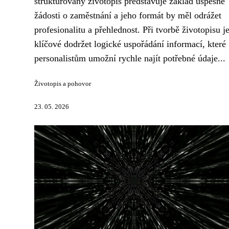
strukturovaný životopis představuje základ úspěšné
žádosti o zaměstnání a jeho formát by měl odrážet
profesionalitu a přehlednost. Při tvorbě životopisu j
klíčové dodržet logické uspořádání informací, které
personalistům umožní rychle najít potřebné údaje...
Životopis a pohovor
23. 05. 2026