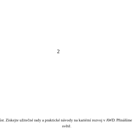
2
růst. Získejte užitečné rady a praktické návody na kariérní rozvoj v AWD. Přináším
světě.