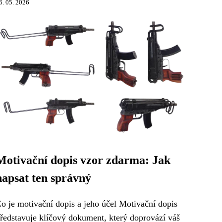
6. 05. 2026
Motivační dopis vzor zdarma: Jak
napsat ten správný
o je motivační dopis a jeho účel Motivační dopis
ředstavuje klíčový dokument, který doprovází váš