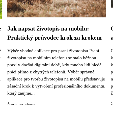
e
Jak napsat životopis na mobilu:
Praktický průvodce krok za krokem
é
Výběr vhodné aplikace pro psaní životopisu Psaní
O
ý
životopisu na mobilním telefonu se stalo běžnou
k
praxí v dnešní digitální době, kdy mnoho lidí hledá
k
práci přímo z chytrých telefonů. Výběr správné
p
,
aplikace pro tvorbu životopisu na mobilu představuje
n
zásadní krok k vytvoření profesionálního dokumentu,
p
který zaujme...
ž
Životopis a pohovor
Ž