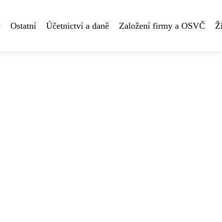
y
Ostatní
Účetnictví a daně
Založení firmy a OSVČ
Ž