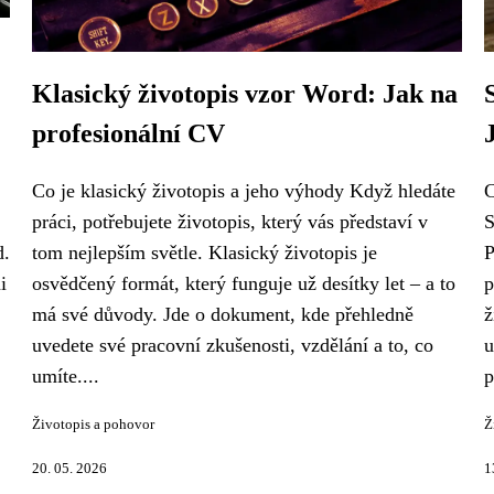
Klasický životopis vzor Word: Jak na
profesionální CV
Co je klasický životopis a jeho výhody Když hledáte
C
práci, potřebujete životopis, který vás představí v
S
d.
tom nejlepším světle. Klasický životopis je
P
i
osvědčený formát, který funguje už desítky let – a to
p
má své důvody. Jde o dokument, kde přehledně
ž
uvedete své pracovní zkušenosti, vzdělání a to, co
u
umíte....
p
Životopis a pohovor
Ž
20. 05. 2026
1