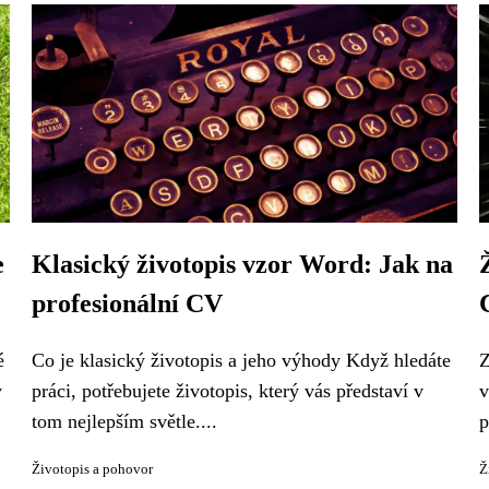
e
Klasický životopis vzor Word: Jak na
profesionální CV
é
Co je klasický životopis a jeho výhody Když hledáte
Z
ý
práci, potřebujete životopis, který vás představí v
v
tom nejlepším světle....
p
Životopis a pohovor
Ž