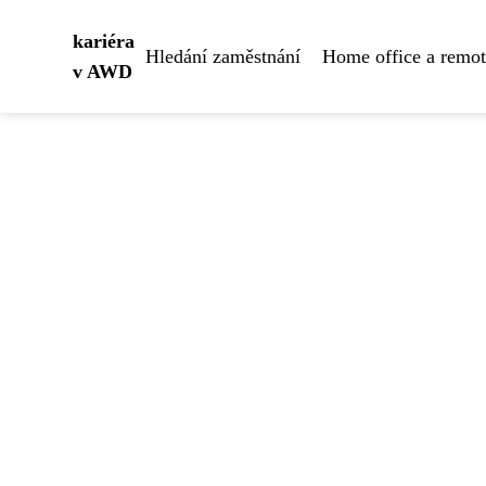
kariéra
Hledání zaměstnání
Home office a remo
v AWD