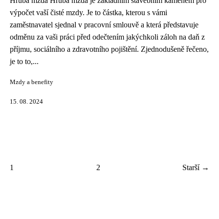
Hrubá mzda Hrubá mzda je základním stavebním kamenem pro
výpočet vaší čisté mzdy. Je to částka, kterou s vámi
zaměstnavatel sjednal v pracovní smlouvě a která představuje
odměnu za vaši práci před odečtením jakýchkoli záloh na daň z
příjmu, sociálního a zdravotního pojištění. Zjednodušeně řečeno,
je to to,...
Mzdy a benefity
15. 08. 2024
1
2
Starší →