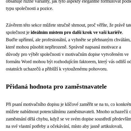
obsahuje různé varianty, jak tyto aspekty elegantně formulovat podl
typu společnosti a pozice.
Závěrem této sekce můžete stručně shrnout, proč věříte, že právě tat
společnost je
ideálním místem pro další krok ve vaší kariéře
.
Buďte upřímní, ale profesionální, a vyhněte se přehnaným chválám,
které mohou působit nepřirozeně. Správně napsaná motivace a
důvody pro výběr společnosti v motivačním dopise vytvořeném ve
formátu Word mohou být rozhodujícím faktorem, který vás odliší o
ostatních uchazečů a přiblíží k vytouženému pohovoru.
Přidaná hodnota pro zaměstnavatele
Při psaní motivačního dopisu je klíčové zaměřit se na to, co konkrét
můžete nabídnout potenciálnímu zaměstnavateli. Mnoho uchazečů 
zaměstnání dělá chybu, když se ve svém dopise soustředí předevší
na své vlastní potřeby a očekávání, místo aby jasně artikulovali,