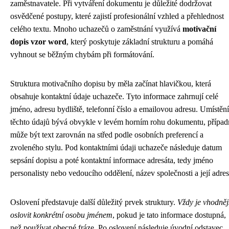
zaměstnavatele. Při vytváření dokumentu je důležité dodržovat
osvědčené postupy, které zajistí profesionální vzhled a přehlednost
celého textu. Mnoho uchazečů o zaměstnání využívá
motivační
dopis vzor word
, který poskytuje základní strukturu a pomáhá
vyhnout se běžným chybám při formátování.
Struktura motivačního dopisu by měla začínat hlavičkou, která
obsahuje kontaktní údaje uchazeče. Tyto informace zahrnují celé
jméno, adresu bydliště, telefonní číslo a emailovou adresu. Umístění
těchto údajů bývá obvykle v levém horním rohu dokumentu, případ
může být text zarovnán na střed podle osobních preferencí a
zvoleného stylu. Pod kontaktními údaji uchazeče následuje datum
sepsání dopisu a poté kontaktní informace adresáta, tedy jméno
personalisty nebo vedoucího oddělení, název společnosti a její adres
Oslovení představuje další důležitý prvek struktury.
Vždy je vhodněj
oslovit konkrétní osobu jménem
, pokud je tato informace dostupná,
než používat obecné fráze. Po oslovení následuje úvodní odstavec,