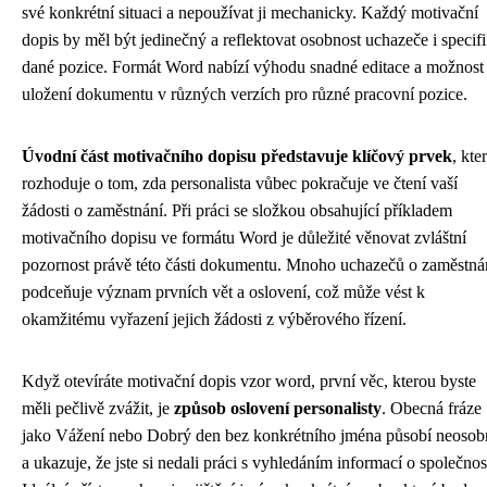
své konkrétní situaci a nepoužívat ji mechanicky. Každý motivační
dopis by měl být jedinečný a reflektovat osobnost uchazeče i specif
dané pozice. Formát Word nabízí výhodu snadné editace a možnost
uložení dokumentu v různých verzích pro různé pracovní pozice.
Úvodní část motivačního dopisu představuje klíčový prvek
, kte
rozhoduje o tom, zda personalista vůbec pokračuje ve čtení vaší
žádosti o zaměstnání. Při práci se složkou obsahující příkladem
motivačního dopisu ve formátu Word je důležité věnovat zvláštní
pozornost právě této části dokumentu. Mnoho uchazečů o zaměstná
podceňuje význam prvních vět a oslovení, což může vést k
okamžitému vyřazení jejich žádosti z výběrového řízení.
Když otevíráte motivační dopis vzor word, první věc, kterou byste
měli pečlivě zvážit, je
způsob oslovení personalisty
. Obecná fráze
jako Vážení nebo Dobrý den bez konkrétního jména působí neosob
a ukazuje, že jste si nedali práci s vyhledáním informací o společnost