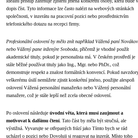
Ideální přístup zahrnuje zjištění jména konkrétní osoby, která bude 
dopis číst. Tyto informace lze často nalézt na webových stránkách
společnosti, v inzerátu na pracovní pozici nebo prostřednictvím
telefonického dotazu na recepci firmy.
Profesionální oslovení by mělo znít například Vážená paní Nováko
nebo Vážený pane inženýre Svoboda
, přičemž je vhodné použít
akademické tituly, pokud je personalista má. V českém prostředí je
stále běžné používat tituly jako Ing., Mgr. nebo PhDr., což
demonstruje respekt a znalost formálních konvencí. Pokud navzdor
veškerému úsilí nemůžete zjistit konkrétní jméno, použijte alespoň
oslovení Vážená personální manažerko nebo Vážený personální
manažere, což je stále lepší než zcela obecné oslovení.
Po oslovení následuje
úvodní věta, která musí zaujmout a
motivovat k dalšímu čtení
. Tato část by měla být stručná, ale
výstižná. Vyvarujte se otřepaných frází jako Tímto bych se rád
ucházel o pozici nebo Dovoluji si reagovat na inzerát. Místo toho