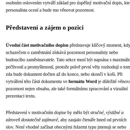
osobním oslovením vytváří základ pro úspěšný motivační dopis, kte
personalista ocení a bude mu věnovat pozornost.
Představení a zájem o pozici
Úvodní část motivačního dopisu
představuje klíčový moment, kd
uchazečem o zaměstnání získává pozornost personalisty nebo
budoucího zaměstnavatele. Tato sekce musí být napsána s maximáln
pečlivostí a promyšleností, protože právě první věty rozhodují o tom
zda bude dokument dočten až do konce, nebo skončí v koši. Při
vytváření této části dokumentu ve
formátu Word
je důležité věnov
pozornost nejen obsahu, ale také formálnímu zpracování a vizuální
prezentaci textu.
Představení v motivačním dopise by mělo být
stručné, výstižné a
zároveň dostatečně zajímavé
, aby zaujalo čtenáře hned od prvních
slov. Není vhodné začínat obecnými frázemi typu jmenuji se nebo