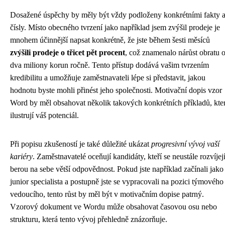
Dosažené úspěchy by měly být vždy podloženy konkrétními fakty 
čísly. Místo obecného tvrzení jako například jsem zvýšil prodeje je
mnohem účinnější napsat konkrétně, že jste během šesti měsíců
zvýšili prodeje o třicet pět procent
, což znamenalo nárůst obratu 
dva miliony korun ročně. Tento přístup dodává vašim tvrzením
kredibilitu a umožňuje zaměstnavateli lépe si představit, jakou
hodnotu byste mohli přinést jeho společnosti. Motivační dopis vzor
Word by měl obsahovat několik takových konkrétních příkladů, kte
ilustrují váš potenciál.
Při popisu zkušeností je také důležité ukázat
progresivní vývoj vaší
kariéry
. Zaměstnavatelé oceňují kandidáty, kteří se neustále rozvíjejí
berou na sebe větší odpovědnost. Pokud jste například začínali jako
junior specialista a postupně jste se vypracovali na pozici týmového
vedoucího, tento růst by měl být v motivačním dopise patrný.
Vzorový dokument ve Wordu může obsahovat časovou osu nebo
strukturu, která tento vývoj přehledně znázorňuje.