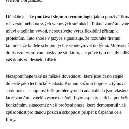
své roli v organizaci.
Důležité je také
používat stejnou terminologii
, jakou používá firm
v inzerátu nebo na svých webových stránkách. Pokud zaměstnavate
mluví o agilním vývoji, nepoužívejte výraz flexibilní přístup k
projektům. Tato shoda v jazyce signalizuje, že rozumíte firemní
kultuře a že budete schopni rychle se integrovat do týmu. Motivační
dopis vzor word vám poskytne strukturu, ale právě tyto detaily odliš
váš dopis od desítek dalších.
Nezapomínejte také na měkké dovednosti, které jsou často stejně
důležité jako technické znalosti. Komunikační schopnosti, týmová
spolupráce, schopnost řešit problémy nebo adaptabilita jsou vlastnos
které zaměstnavatelé vysoce oceňují. I tyto aspekty je třeba podložit
konkrétními situacemi z vaší profesní praxe, které demonstrují vaši
způsobilost pro danou pozici a schopnost přispět k úspěchu celé
firmy.