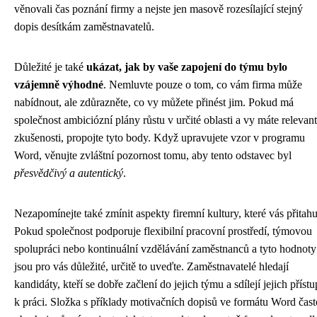
věnovali čas poznání firmy a nejste jen masově rozesílající stejný
dopis desítkám zaměstnavatelů.
Důležité je také
ukázat, jak by vaše zapojení do týmu bylo
vzájemně výhodné
. Nemluvte pouze o tom, co vám firma může
nabídnout, ale zdůrazněte, co vy můžete přinést jim. Pokud má
společnost ambiciózní plány růstu v určité oblasti a vy máte relevant
zkušenosti, propojte tyto body. Když upravujete vzor v programu
Word, věnujte zvláštní pozornost tomu, aby tento odstavec byl
přesvědčivý a autentický
.
Nezapomínejte také zmínit aspekty firemní kultury, které vás přitahu
Pokud společnost podporuje flexibilní pracovní prostředí, týmovou
spolupráci nebo kontinuální vzdělávání zaměstnanců a tyto hodnoty
jsou pro vás důležité, určitě to uveďte. Zaměstnavatelé hledají
kandidáty, kteří se dobře začlení do jejich týmu a sdílejí jejich přístu
k práci. Složka s příklady motivačních dopisů ve formátu Word čast