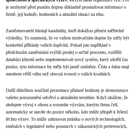
je nezbytné před psaním dopisu důkladně prostudovat informace o
firmě, její kultuře, hodnotách a aktuální situaci na trhu.
Zaměstnavatelé hledají kandidáty, kteří dokážou přinést měřitelné
výsledky. To znamená, že ve vašem motivačním dopise by měly být
konkrétní příklady vašich úspěchů. Pokud jste například v
předchozím zaměstnání zvýšili prodej o určité procento, rozšířili
databázi klientů nebo implementovali nový systém, který ušetřil čas
peníze, tyto informace by měly být jasně zmíněny. Čísla a fakta maj
mnohem větší váhu než obecná tvrzení o vašich kvalitách.
Další důležitou součástí prezentace přidané hodnoty je demonstrace
vašeho porozumění odvětví a aktuálním trendům. Když ukážete, že
sledujete vývoj v oboru a rozumíte výzvám, kterým firma čelí,
automaticky se stavíte do pozice někoho, kdo může přispět k řešení
těchto výzev. To může zahrnovat zmínku o nových technologiích,
změnách v legislativě nebo posunech v zákaznických preferencích,