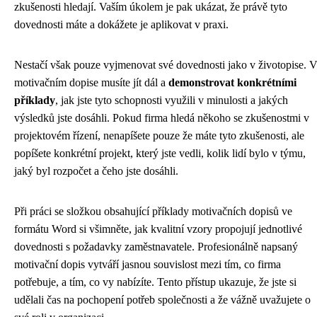
zkušenosti hledají. Vaším úkolem je pak ukázat, že právě tyto
dovednosti máte a dokážete je aplikovat v praxi.
Nestačí však pouze vyjmenovat své dovednosti jako v životopise. 
motivačním dopise musíte jít dál a
demonstrovat konkrétními
příklady
, jak jste tyto schopnosti využili v minulosti a jakých
výsledků jste dosáhli. Pokud firma hledá někoho se zkušenostmi v
projektovém řízení, nenapíšete pouze že máte tyto zkušenosti, ale
popíšete konkrétní projekt, který jste vedli, kolik lidí bylo v týmu,
jaký byl rozpočet a čeho jste dosáhli.
Při práci se složkou obsahující příklady motivačních dopisů ve
formátu Word si všimněte, jak kvalitní vzory propojují jednotlivé
dovednosti s požadavky zaměstnavatele. Profesionálně napsaný
motivační dopis vytváří jasnou souvislost mezi tím, co firma
potřebuje, a tím, co vy nabízíte. Tento přístup ukazuje, že jste si
udělali čas na pochopení potřeb společnosti a že vážně uvažujete o