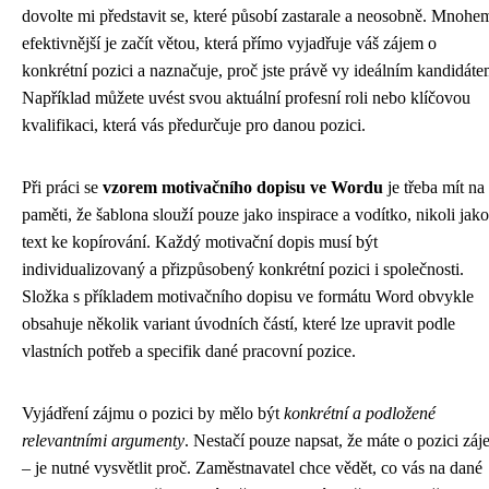
dovolte mi představit se, které působí zastarale a neosobně. Mnohe
efektivnější je začít větou, která přímo vyjadřuje váš zájem o
konkrétní pozici a naznačuje, proč jste právě vy ideálním kandidáte
Například můžete uvést svou aktuální profesní roli nebo klíčovou
kvalifikaci, která vás předurčuje pro danou pozici.
Při práci se
vzorem motivačního dopisu ve Wordu
je třeba mít na
paměti, že šablona slouží pouze jako inspirace a vodítko, nikoli jako
text ke kopírování. Každý motivační dopis musí být
individualizovaný a přizpůsobený konkrétní pozici i společnosti.
Složka s příkladem motivačního dopisu ve formátu Word obvykle
obsahuje několik variant úvodních částí, které lze upravit podle
vlastních potřeb a specifik dané pracovní pozice.
Vyjádření zájmu o pozici by mělo být
konkrétní a podložené
relevantními argumenty
. Nestačí pouze napsat, že máte o pozici zá
– je nutné vysvětlit proč. Zaměstnavatel chce vědět, co vás na dané