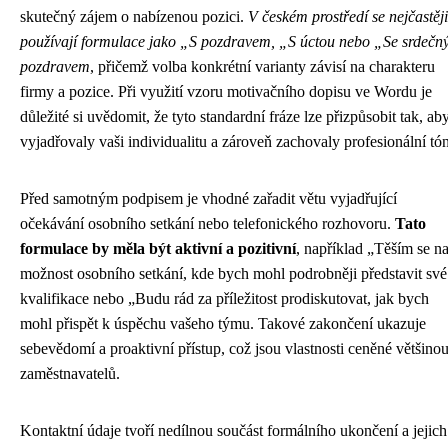
skutečný zájem o nabízenou pozici.
V českém prostředí se nejčastěji
používají formulace jako „S pozdravem, „S úctou nebo „Se srdeč
pozdravem
, přičemž volba konkrétní varianty závisí na charakteru
firmy a pozice. Při využití vzoru motivačního dopisu ve Wordu je
důležité si uvědomit, že tyto standardní fráze lze přizpůsobit tak, ab
vyjadřovaly vaši individualitu a zároveň zachovaly profesionální tón
Před samotným podpisem je vhodné zařadit větu vyjadřující
očekávání osobního setkání nebo telefonického rozhovoru.
Tato
formulace by měla být aktivní a pozitivní
, například „Těším se n
možnost osobního setkání, kde bych mohl podrobněji představit své
kvalifikace nebo „Budu rád za příležitost prodiskutovat, jak bych
mohl přispět k úspěchu vašeho týmu. Takové zakončení ukazuje
sebevědomí a proaktivní přístup, což jsou vlastnosti ceněné většino
zaměstnavatelů.
Kontaktní údaje tvoří nedílnou součást formálního ukončení a jejich