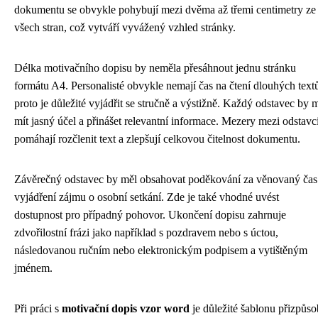
dokumentu se obvykle pohybují mezi dvěma až třemi centimetry ze
všech stran, což vytváří vyvážený vzhled stránky.
Délka motivačního dopisu by neměla přesáhnout jednu stránku
formátu A4. Personalisté obvykle nemají čas na čtení dlouhých text
proto je důležité vyjádřit se stručně a výstižně. Každý odstavec by 
mít jasný účel a přinášet relevantní informace. Mezery mezi odstavc
pomáhají rozčlenit text a zlepšují celkovou čitelnost dokumentu.
Závěrečný odstavec by měl obsahovat poděkování za věnovaný čas
vyjádření zájmu o osobní setkání. Zde je také vhodné uvést
dostupnost pro případný pohovor. Ukončení dopisu zahrnuje
zdvořilostní frázi jako například s pozdravem nebo s úctou,
následovanou ručním nebo elektronickým podpisem a vytištěným
jménem.
Při práci s
motivační dopis vzor word
je důležité šablonu přizpůso