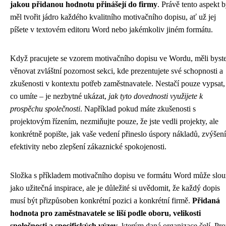
jakou přidanou hodnotu přinášejí do firmy
. Právě tento aspekt 
měl tvořit jádro každého kvalitního motivačního dopisu, ať už jej
píšete v textovém editoru Word nebo jakémkoliv jiném formátu.
Když pracujete se vzorem motivačního dopisu ve Wordu, měli byst
věnovat zvláštní pozornost sekci, kde prezentujete své schopnosti a
zkušenosti v kontextu potřeb zaměstnavatele. Nestačí pouze vypsat,
co umíte – je nezbytné ukázat,
jak tyto dovednosti využijete k
prospěchu společnosti
. Například pokud máte zkušenosti s
projektovým řízením, nezmiňujte pouze, že jste vedli projekty, ale
konkrétně popište, jak vaše vedení přineslo úspory nákladů, zvýšení
efektivity nebo zlepšení zákaznické spokojenosti.
Složka s příkladem motivačního dopisu ve formátu Word může slou
jako užitečná inspirace, ale je důležité si uvědomit, že každý dopis
musí být přizpůsoben konkrétní pozici a konkrétní firmě.
Přidaná
hodnota pro zaměstnavatele se liší podle oboru, velikosti
společnosti a specifických výzev
, kterým daná organizace čelí. Pro