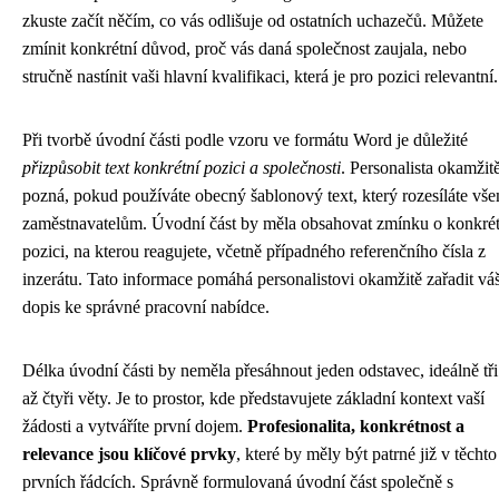
zkuste začít něčím, co vás odlišuje od ostatních uchazečů. Můžete
zmínit konkrétní důvod, proč vás daná společnost zaujala, nebo
stručně nastínit vaši hlavní kvalifikaci, která je pro pozici relevantní.
Při tvorbě úvodní části podle vzoru ve formátu Word je důležité
přizpůsobit text konkrétní pozici a společnosti
. Personalista okamžit
pozná, pokud používáte obecný šablonový text, který rozesíláte vš
zaměstnavatelům. Úvodní část by měla obsahovat zmínku o konkrét
pozici, na kterou reagujete, včetně případného referenčního čísla z
inzerátu. Tato informace pomáhá personalistovi okamžitě zařadit vá
dopis ke správné pracovní nabídce.
Délka úvodní části by neměla přesáhnout jeden odstavec, ideálně tři
až čtyři věty. Je to prostor, kde představujete základní kontext vaší
žádosti a vytváříte první dojem.
Profesionalita, konkrétnost a
relevance jsou klíčové prvky
, které by měly být patrné již v těchto
prvních řádcích. Správně formulovaná úvodní část společně s