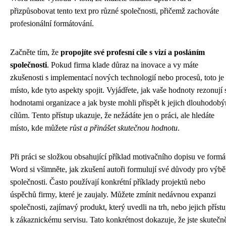
přizpůsobovat tento text pro různé společnosti, přičemž zachováte
profesionální formátování.
Začněte tím, že
propojíte své profesní cíle s vizí a posláním
společnosti
. Pokud firma klade důraz na inovace a vy máte
zkušenosti s implementací nových technologií nebo procesů, toto je
místo, kde tyto aspekty spojit. Vyjádřete, jak vaše hodnoty rezonují 
hodnotami organizace a jak byste mohli přispět k jejich dlouhodob
cílům. Tento přístup ukazuje, že nežádáte jen o práci, ale hledáte
místo, kde můžete
růst a přinášet skutečnou hodnotu
.
Při práci se složkou obsahující příklad motivačního dopisu ve formá
Word si všimněte, jak zkušení autoři formulují své důvody pro výbě
společnosti. Často používají konkrétní příklady projektů nebo
úspěchů firmy, které je zaujaly. Můžete zmínit nedávnou expanzi
společnosti, zajímavý produkt, který uvedli na trh, nebo jejich příst
k zákaznickému servisu. Tato konkrétnost dokazuje, že jste skutečn