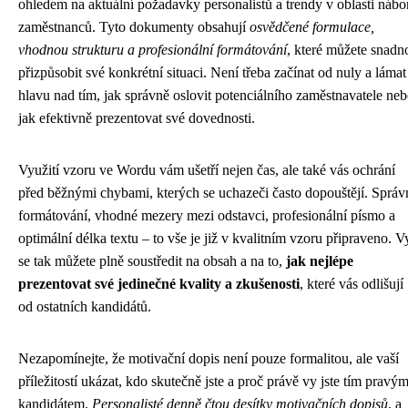
ohledem na aktuální požadavky personalistů a trendy v oblasti nábo
zaměstnanců. Tyto dokumenty obsahují
osvědčené formulace,
vhodnou strukturu a profesionální formátování
, které můžete snadn
přizpůsobit své konkrétní situaci. Není třeba začínat od nuly a lámat 
hlavu nad tím, jak správně oslovit potenciálního zaměstnavatele ne
jak efektivně prezentovat své dovednosti.
Využití vzoru ve Wordu vám ušetří nejen čas, ale také vás ochrání
před běžnými chybami, kterých se uchazeči často dopouštějí. Správ
formátování, vhodné mezery mezi odstavci, profesionální písmo a
optimální délka textu – to vše je již v kvalitním vzoru připraveno. V
se tak můžete plně soustředit na obsah a na to,
jak nejlépe
prezentovat své jedinečné kvality a zkušenosti
, které vás odlišují
od ostatních kandidátů.
Nezapomínejte, že motivační dopis není pouze formalitou, ale vaší
příležitostí ukázat, kdo skutečně jste a proč právě vy jste tím pravý
kandidátem.
Personalisté denně čtou desítky motivačních dopisů
, a