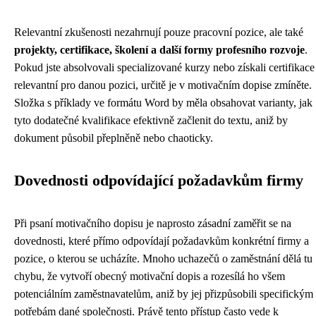
Relevantní zkušenosti nezahrnují pouze pracovní pozice, ale také
projekty, certifikace, školení a další formy profesního rozvoje
.
Pokud jste absolvovali specializované kurzy nebo získali certifikace
relevantní pro danou pozici, určitě je v motivačním dopise zmíněte.
Složka s příklady ve formátu Word by měla obsahovat varianty, jak
tyto dodatečné kvalifikace efektivně začlenit do textu, aniž by
dokument působil přeplněně nebo chaoticky.
Dovednosti odpovídající požadavkům firmy
Při psaní motivačního dopisu je naprosto zásadní zaměřit se na
dovednosti, které přímo odpovídají požadavkům konkrétní firmy a
pozice, o kterou se ucházíte. Mnoho uchazečů o zaměstnání dělá tu
chybu, že vytvoří obecný motivační dopis a rozesílá ho všem
potenciálním zaměstnavatelům, aniž by jej přizpůsobili specifickým
potřebám dané společnosti. Právě tento přístup často vede k