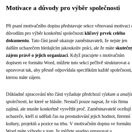
Motivace a důvody pro výběr společnosti
Při psaní motivačního dopisu představuje sekce věnovaná motivaci 
důvodům pro výběr konkrétní společnosti
klíčový prvek celého
dokumentu
. Tato část jasně ukazuje zaměstnavateli, že nejste jen
dalším uchazečem hledajícím jakoukoliv práci, ale že máte
skutečn
zájem právě o jejich organizaci
. Když pracujete s motivačním
dopisem ve formátu Word, můžete tuto sekci pečlivě strukturovat a
upravovat tak, aby přesně odpovídala specifikům každé společnosti,
kterou máte zájem.
Důkladné zpracování této části vyžaduje předchozí
výzkum a analý
společnosti
, ke které se hlásíte. Nestačí pouze napsat, že vás firma
zajímá, ale musíte konkrétně vysvětlit proč. Zaměstnavatelé oceňují
uchazeče, kteří si udělali čas na prostudování jejich hodnot, firemní
kultury, projektů a pozice na trhu. V motivačním dopisu ve formátu
Word máte výhodu v tom, že můžete snadno upravovat a