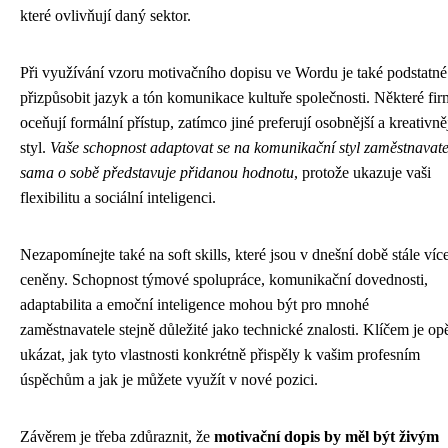
které ovlivňují daný sektor.
Při využívání vzoru motivačního dopisu ve Wordu je také podstatné
přizpůsobit jazyk a tón komunikace kultuře společnosti. Některé fi
oceňují formální přístup, zatímco jiné preferují osobnější a kreativně
styl.
Vaše schopnost adaptovat se na komunikační styl zaměstnavate
sama o sobě představuje přidanou hodnotu
, protože ukazuje vaši
flexibilitu a sociální inteligenci.
Nezapomínejte také na soft skills, které jsou v dnešní době stále víc
ceněny. Schopnost týmové spolupráce, komunikační dovednosti,
adaptabilita a emoční inteligence mohou být pro mnohé
zaměstnavatele stejně důležité jako technické znalosti. Klíčem je op
ukázat, jak tyto vlastnosti konkrétně přispěly k vašim profesním
úspěchům a jak je můžete využít v nové pozici.
Závěrem je třeba zdůraznit, že
motivační dopis by měl být živým