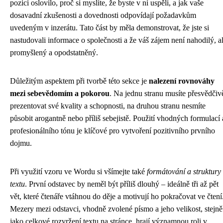
pozici oslovilo, proč si myslíte, že byste v ní uspěli, a jak vaše
dosavadní zkušenosti a dovednosti odpovídají požadavkům
uvedeným v inzerátu. Tato část by měla demonstrovat, že jste si
nastudovali informace o společnosti a že váš zájem není nahodilý, a
promyšlený a opodstatněný.
Důležitým aspektem při tvorbě této sekce je
nalezení rovnováhy
mezi sebevědomím a pokorou
. Na jednu stranu musíte přesvědčiv
prezentovat své kvality a schopnosti, na druhou stranu nesmíte
působit arogantně nebo příliš sebejistě. Použití vhodných formulací 
profesionálního tónu je klíčové pro vytvoření pozitivního prvního
dojmu.
Při využití vzoru ve Wordu si všímejte také
formátování a struktury
textu
. První odstavec by neměl být příliš dlouhý – ideálně tři až pět
vět, které čtenáře vtáhnou do děje a motivují ho pokračovat ve čtení
Mezery mezi odstavci, vhodně zvolené písmo a jeho velikost, stejně
jako celkové rozvržení textu na stránce, hrají významnou roli v