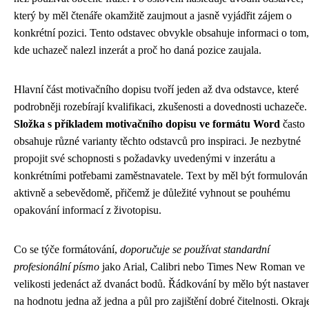
který by měl čtenáře okamžitě zaujmout a jasně vyjádřit zájem o
konkrétní pozici. Tento odstavec obvykle obsahuje informaci o tom,
kde uchazeč nalezl inzerát a proč ho daná pozice zaujala.
Hlavní část motivačního dopisu tvoří jeden až dva odstavce, které
podrobněji rozebírají kvalifikaci, zkušenosti a dovednosti uchazeče.
Složka s příkladem motivačního dopisu ve formátu Word
často
obsahuje různé varianty těchto odstavců pro inspiraci. Je nezbytné
propojit své schopnosti s požadavky uvedenými v inzerátu a
konkrétními potřebami zaměstnavatele. Text by měl být formulován
aktivně a sebevědomě, přičemž je důležité vyhnout se pouhému
opakování informací z životopisu.
Co se týče formátování,
doporučuje se používat standardní
profesionální písmo
jako Arial, Calibri nebo Times New Roman ve
velikosti jedenáct až dvanáct bodů. Řádkování by mělo být nastave
na hodnotu jedna až jedna a půl pro zajištění dobré čitelnosti. Okraj