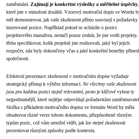
zaměstnání.
Zajímají je konkrétní výsledky a měřitelné úspěchy
,
které jste v minulosti dosáhli. Vzorový motivační dopis ve Wordu b
měl demonstrovat, jak vaše zkušenosti přímo souvisejí s požadavky
inzerované pozice. Například pokud se ucházíte o pozici
projektového manažera, nestačí pouze zmínit, že jste vedli projekty.
třeba specifikovat, kolik projektů jste realizovali, jaký byl jejich
rozpočet, zda byly dokončeny včas a jaké konkrétní benefity přines
společnosti.
Efektivní prezentace zkušeností v motivačním dopise vyžaduje
strategický přístup k výběru informací.
Ne všechny vaše zkušenosti
jsou pro každou pozici stejně relevantní
, proto je klíčové vybrat ty
nejpodstatnější, které nejlépe odpovídají požadavkům zaměstnavatel
Složka s příkladem motivačního dopisu ve formátu Word by měla
obsahovat různé verze tohoto dokumentu, přizpůsobené různým
typům pozic, což vám umožní vidět, jak lze stejné zkušenosti
prezentovat různými způsoby podle kontextu.