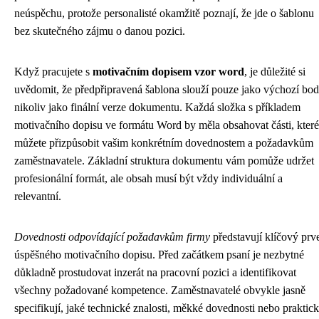
neúspěchu, protože personalisté okamžitě poznají, že jde o šablonu
bez skutečného zájmu o danou pozici.
Když pracujete s
motivačním dopisem vzor word
, je důležité si
uvědomit, že předpřipravená šablona slouží pouze jako výchozí bod
nikoliv jako finální verze dokumentu. Každá složka s příkladem
motivačního dopisu ve formátu Word by měla obsahovat části, které
můžete přizpůsobit vašim konkrétním dovednostem a požadavkům
zaměstnavatele. Základní struktura dokumentu vám pomůže udržet
profesionální formát, ale obsah musí být vždy individuální a
relevantní.
Dovednosti odpovídající požadavkům firmy
představují klíčový prv
úspěšného motivačního dopisu. Před začátkem psaní je nezbytné
důkladně prostudovat inzerát na pracovní pozici a identifikovat
všechny požadované kompetence. Zaměstnavatelé obvykle jasně
specifikují, jaké technické znalosti, měkké dovednosti nebo praktic