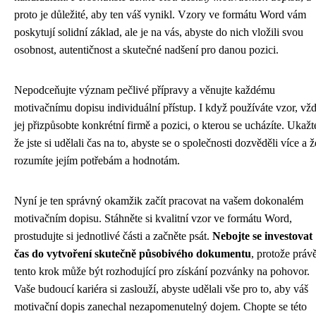
proto je důležité, aby ten váš vynikl. Vzory ve formátu Word vám
poskytují solidní základ, ale je na vás, abyste do nich vložili svou
osobnost, autentičnost a skutečné nadšení pro danou pozici.
Nepodceňujte význam pečlivé přípravy a věnujte každému
motivačnímu dopisu individuální přístup. I když používáte vzor, vž
jej přizpůsobte konkrétní firmě a pozici, o kterou se ucházíte. Ukažt
že jste si udělali čas na to, abyste se o společnosti dozvěděli více a ž
rozumíte jejím potřebám a hodnotám.
Nyní je ten správný okamžik začít pracovat na vašem dokonalém
motivačním dopisu. Stáhněte si kvalitní vzor ve formátu Word,
prostudujte si jednotlivé části a začněte psát.
Nebojte se investovat
čas do vytvoření skutečně působivého dokumentu
, protože práv
tento krok může být rozhodující pro získání pozvánky na pohovor.
Vaše budoucí kariéra si zaslouží, abyste udělali vše pro to, aby váš
motivační dopis zanechal nezapomenutelný dojem. Chopte se této