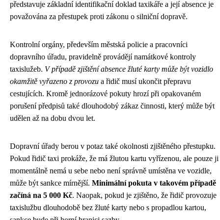
představuje základní identifikační doklad taxikáře a její absence je
považována za přestupek proti zákonu o silniční dopravě.
Kontrolní orgány, především městská policie a pracovníci
dopravního úřadu, pravidelně provádějí namátkové kontroly
taxislužeb.
V případě zjištění absence žluté karty může být vozidlo
okamžitě vyřazeno z provozu
a řidič musí ukončit přepravu
cestujících. Kromě jednorázové pokuty hrozí při opakovaném
porušení předpisů také dlouhodobý zákaz činnosti, který může být
udělen až na dobu dvou let.
Dopravní úřady berou v potaz také okolnosti zjištěného přestupku.
Pokud řidič taxi prokáže, že má žlutou kartu vyřízenou, ale pouze ji
momentálně nemá u sebe nebo není správně umístěna ve vozidle,
může být sankce mírnější.
Minimální pokuta v takovém případě
začíná na 5 000 Kč
. Naopak, pokud je zjištěno, že řidič provozuje
taxislužbu dlouhodobě bez žluté karty nebo s propadlou kartou,
sankce bude při horní hranici sazby.