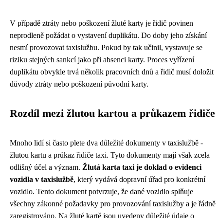
V případě ztráty nebo poškození žluté karty je řidič povinen
neprodleně požádat o vystavení duplikátu. Do doby jeho získání
nesmí provozovat taxislužbu. Pokud by tak učinil, vystavuje se
riziku stejných sankcí jako při absenci karty. Proces vyřízení
duplikátu obvykle trvá několik pracovních dnů a řidič musí doložit
důvody ztráty nebo poškození původní karty.
Rozdíl mezi žlutou kartou a průkazem řidiče
Mnoho lidí si často plete dva důležité dokumenty v taxislužbě -
žlutou kartu a průkaz řidiče taxi. Tyto dokumenty mají však zcela
odlišný účel a význam.
Žlutá karta taxi je doklad o evidenci
vozidla v taxislužbě
, který vydává dopravní úřad pro konkrétní
vozidlo. Tento dokument potvrzuje, že dané vozidlo splňuje
všechny zákonné požadavky pro provozování taxislužby a je řádně
zaregistrováno. Na žluté kartě jsou uvedeny důležité údaje o