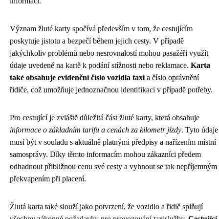
informací.
Význam žluté karty spočívá především v tom, že cestujícím
poskytuje jistotu a bezpečí během jejich cesty. V případě
jakýchkoliv problémů nebo nesrovnalostí mohou pasažéři využít
údaje uvedené na kartě k podání stížnosti nebo reklamace.
Karta
také obsahuje evidenční číslo vozidla taxi
a číslo oprávnění
řidiče, což umožňuje jednoznačnou identifikaci v případě potřeby.
Pro cestující je zvláště důležitá část žluté karty, která obsahuje
informace o základním tarifu a cenách za kilometr jízdy
. Tyto údaje
musí být v souladu s aktuálně platnými předpisy a nařízením místní
samosprávy. Díky těmto informacím mohou zákazníci předem
odhadnout přibližnou cenu své cesty a vyhnout se tak nepříjemným
překvapením při placení.
Žlutá karta také slouží jako potvrzení, že vozidlo a řidič splňují
všechny zákonné požadavky pro provozování taxislužby.
Cestující