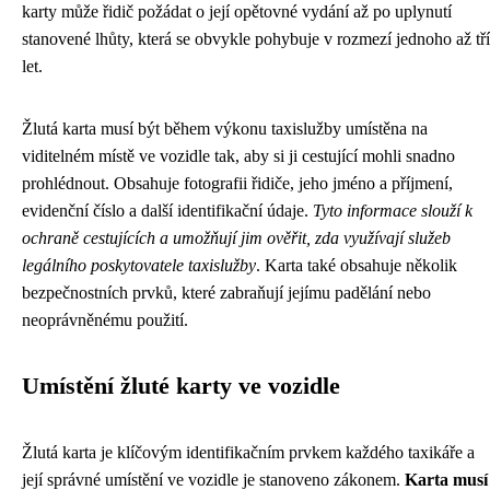
karty může řidič požádat o její opětovné vydání až po uplynutí
stanovené lhůty, která se obvykle pohybuje v rozmezí jednoho až tří
let.
Žlutá karta musí být během výkonu taxislužby umístěna na
viditelném místě ve vozidle tak, aby si ji cestující mohli snadno
prohlédnout. Obsahuje fotografii řidiče, jeho jméno a příjmení,
evidenční číslo a další identifikační údaje.
Tyto informace slouží k
ochraně cestujících a umožňují jim ověřit, zda využívají služeb
legálního poskytovatele taxislužby
. Karta také obsahuje několik
bezpečnostních prvků, které zabraňují jejímu padělání nebo
neoprávněnému použití.
Umístění žluté karty ve vozidle
Žlutá karta je klíčovým identifikačním prvkem každého taxikáře a
její správné umístění ve vozidle je stanoveno zákonem.
Karta musí