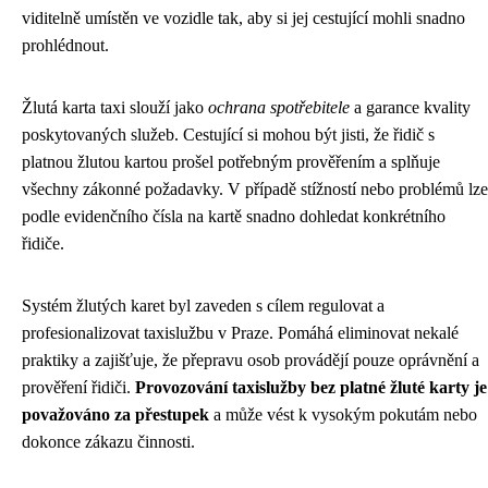
viditelně umístěn ve vozidle tak, aby si jej cestující mohli snadno
prohlédnout.
Žlutá karta taxi slouží jako
ochrana spotřebitele
a garance kvality
poskytovaných služeb. Cestující si mohou být jisti, že řidič s
platnou žlutou kartou prošel potřebným prověřením a splňuje
všechny zákonné požadavky. V případě stížností nebo problémů lze
podle evidenčního čísla na kartě snadno dohledat konkrétního
řidiče.
Systém žlutých karet byl zaveden s cílem regulovat a
profesionalizovat taxislužbu v Praze. Pomáhá eliminovat nekalé
praktiky a zajišťuje, že přepravu osob provádějí pouze oprávnění a
prověření řidiči.
Provozování taxislužby bez platné žluté karty je
považováno za přestupek
a může vést k vysokým pokutám nebo
dokonce zákazu činnosti.