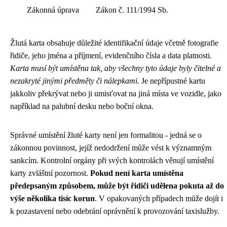
Zákonná úprava
Zákon č. 111/1994 Sb.
Žlutá karta obsahuje důležité identifikační údaje včetně fotografie
řidiče, jeho jména a příjmení, evidenčního čísla a data platnosti.
Karta musí být umístěna tak, aby všechny tyto údaje byly čitelné a
nezakryté jinými předměty či nálepkami
. Je nepřípustné kartu
jakkoliv překrývat nebo ji umisťovat na jiná místa ve vozidle, jako
například na palubní desku nebo boční okna.
Správné umístění žluté karty není jen formalitou - jedná se o
zákonnou povinnost, jejíž nedodržení může vést k významným
sankcím. Kontrolní orgány při svých kontrolách věnují umístění
karty zvláštní pozornost.
Pokud není karta umístěna
předepsaným způsobem, může být řidiči udělena pokuta až do
výše několika tisíc korun
. V opakovaných případech může dojít i
k pozastavení nebo odebrání oprávnění k provozování taxislužby.