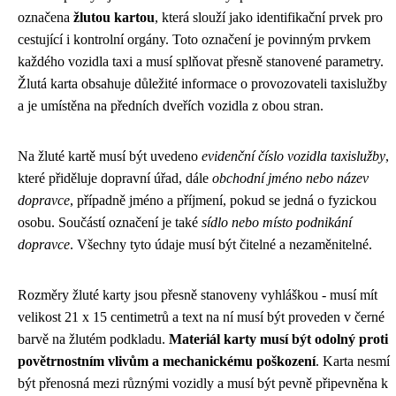
označena
žlutou kartou
, která slouží jako identifikační prvek pro
cestující i kontrolní orgány. Toto označení je povinným prvkem
každého vozidla taxi a musí splňovat přesně stanovené parametry.
Žlutá karta obsahuje důležité informace o provozovateli taxislužby
a je umístěna na předních dveřích vozidla z obou stran.
Na žluté kartě musí být uvedeno
evidenční číslo vozidla taxislužby
,
které přiděluje dopravní úřad, dále
obchodní jméno nebo název
dopravce
, případně jméno a příjmení, pokud se jedná o fyzickou
osobu. Součástí označení je také
sídlo nebo místo podnikání
dopravce
. Všechny tyto údaje musí být čitelné a nezaměnitelné.
Rozměry žluté karty jsou přesně stanoveny vyhláškou - musí mít
velikost 21 x 15 centimetrů a text na ní musí být proveden v černé
barvě na žlutém podkladu.
Materiál karty musí být odolný proti
povětrnostním vlivům a mechanickému poškození
. Karta nesmí
být přenosná mezi různými vozidly a musí být pevně připevněna k