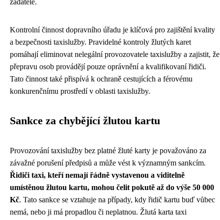
žadatele.
Kontrolní činnost dopravního úřadu je klíčová pro zajištění kvality
a bezpečnosti taxislužby. Pravidelné kontroly žlutých karet
pomáhají eliminovat nelegální provozovatele taxislužby a zajistit, že
přepravu osob provádějí pouze oprávnění a kvalifikovaní řidiči.
Tato činnost také přispívá k ochraně cestujících a férovému
konkurenčnímu prostředí v oblasti taxislužby.
Sankce za chybějící žlutou kartu
Provozování taxislužby bez platné žluté karty je považováno za
závažné porušení předpisů a může vést k významným sankcím.
Řidiči taxi, kteří nemají řádně vystavenou a viditelně
umístěnou žlutou kartu, mohou čelit pokutě až do výše 50 000
Kč
. Tato sankce se vztahuje na případy, kdy řidič kartu buď vůbec
nemá, nebo ji má propadlou či neplatnou. Žlutá karta taxi