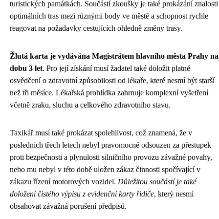
turistických památkách. Součástí zkoušky je také prokázání znalosti
optimálních tras mezi různými body ve městě a schopnost rychle
reagovat na požadavky cestujících ohledně změny trasy.
Žlutá karta je vydávána Magistrátem hlavního města Prahy na
dobu 3 let
. Pro její získání musí žadatel také doložit platné
osvědčení o zdravotní způsobilosti od lékaře, které nesmí být starší
než tři měsíce. Lékařská prohlídka zahrnuje komplexní vyšetření
včetně zraku, sluchu a celkového zdravotního stavu.
Taxikář musí také prokázat spolehlivost, což znamená, že v
posledních třech letech nebyl pravomocně odsouzen za přestupek
proti bezpečnosti a plynulosti silničního provozu závažné povahy,
nebo mu nebyl v této době uložen zákaz činnosti spočívající v
zákazu řízení motorových vozidel.
Důležitou součástí je také
doložení čistého výpisu z evidenční karty řidiče
, který nesmí
obsahovat závažná porušení předpisů.