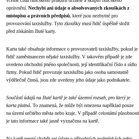
včetně čísla řidičského průkazu držitele a skupin řidičského
oprávnění.
Nechybí ani údaje o absolvovaných zkouškách z
místopisu a právních předpisů
, které jsou nezbytné pro
provozování taxislužby. Tyto zkoušky musí řidič úspěšně složit
před získáním žluté karty.
Karta také obsahuje informace o provozovateli taxislužby, pokud je
řidič zaměstnancem nějaké taxislužby. V takovém případě je zde
uvedeno obchodní jméno společnosti, její identifikační číslo a sídlo
firmy. Pokud řidič provozuje taxislužbu jako osoba samostatně
výdělečně činná, jsou zde uvedeny jeho údaje jako podnikatele.
Součástí údajů na žluté kartě je také územní rozsah, pro který je
karta platná
. To znamená, že může být omezena například pouze
na území určitého města nebo kraje. V případě celostátní působnosti
je tato informace také jasně vyznačena na kartě.
Na kartě nesmí chybět ani údaje o případných podmínkách nebo