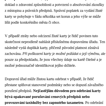
doklad o zdravotní způsobilosti a potvrzení o absolvování zkoušky
z místopisu a právních předpisů. Správní poplatek za vydání žluté
karty se pohybuje v řádu několika set korun a jeho výše se může
lišit podle konkrétního města či obce.
V případě ztráty nebo odcizení žluté karty je řidič povinen tuto
skutečnost neprodleně nahlásit příslušnému dopravnímu úřadu. Ten
následně vydá duplikát karty, přičemž původní platnost zůstává
zachována.
Při poškození karty je možné požádat o její výměnu
, ale
pouze za předpokladu, že jsou všechny údaje na kartě čitelné a je
možné jednoznačně identifikovat jejího držitele.
Dopravní úřad může žlutou kartu odebrat v případě, že řidič
přestane splňovat stanovené podmínky nebo se dopustí závažného
porušení předpisů.
Nejčastějším důvodem pro odebrání karty
bývá opakované porušování cenových předpisů nebo
provozování taxislužby bez zapnutého taxametru
. Po odebrání