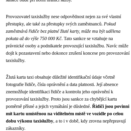
Provozovatel taxislužby nese odpovědnost nejen za své vlastní
přestupky, ale také za přestupky svých zaměstnanců.
Pokud
zaměstnává řidiče bez platné žluté karty, může mu být udělena
pokuta až do výše 750 000 Kč
. Tato sankce se vztahuje na
právnické osoby a podnikatele provozující taxislužbu. Navíc může
dojít k pozastavení nebo dokonce zrušení koncese pro provozování
taxislužby.
Žlutá karta taxi obsahuje důležité identifikační údaje včetně
fotografie řidiče, čísla oprávnění a data platnosti. Její absence
znemožňuje identifikaci řidiče a kontrolu jeho oprávnění k
provozování taxislužby. Proto jsou sankce za chybějící kartu
poměrně přísné a jejich vymáhání je důsledné.
Řidiči jsou povinni
mít kartu umístěnou na viditelném místě ve vozidle po celou
dobu výkonu taxislužby
, a to i v době, kdy zrovna nepřepravují
zákazníky.