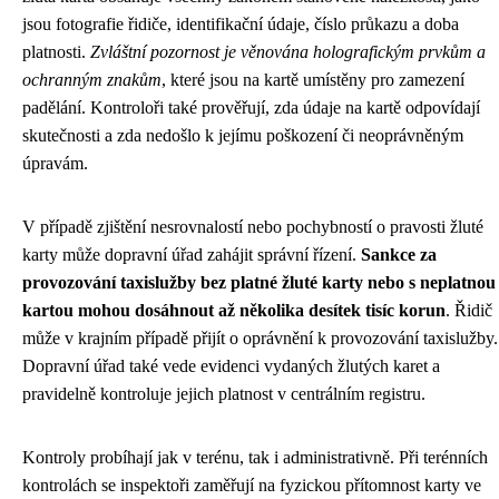
jsou fotografie řidiče, identifikační údaje, číslo průkazu a doba
platnosti.
Zvláštní pozornost je věnována holografickým prvkům a
ochranným znakům
, které jsou na kartě umístěny pro zamezení
padělání. Kontroloři také prověřují, zda údaje na kartě odpovídají
skutečnosti a zda nedošlo k jejímu poškození či neoprávněným
úpravám.
V případě zjištění nesrovnalostí nebo pochybností o pravosti žluté
karty může dopravní úřad zahájit správní řízení.
Sankce za
provozování taxislužby bez platné žluté karty nebo s neplatnou
kartou mohou dosáhnout až několika desítek tisíc korun
. Řidič
může v krajním případě přijít o oprávnění k provozování taxislužby.
Dopravní úřad také vede evidenci vydaných žlutých karet a
pravidelně kontroluje jejich platnost v centrálním registru.
Kontroly probíhají jak v terénu, tak i administrativně. Při terénních
kontrolách se inspektoři zaměřují na fyzickou přítomnost karty ve