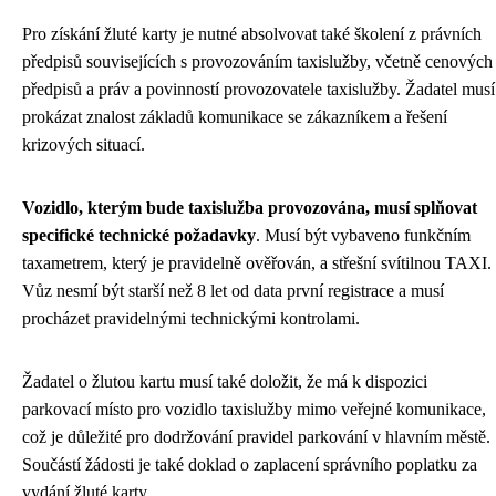
Pro získání žluté karty je nutné absolvovat také školení z právních
předpisů souvisejících s provozováním taxislužby, včetně cenových
předpisů a práv a povinností provozovatele taxislužby. Žadatel musí
prokázat znalost základů komunikace se zákazníkem a řešení
krizových situací.
Vozidlo, kterým bude taxislužba provozována, musí splňovat
specifické technické požadavky
. Musí být vybaveno funkčním
taxametrem, který je pravidelně ověřován, a střešní svítilnou TAXI.
Vůz nesmí být starší než 8 let od data první registrace a musí
procházet pravidelnými technickými kontrolami.
Žadatel o žlutou kartu musí také doložit, že má k dispozici
parkovací místo pro vozidlo taxislužby mimo veřejné komunikace,
což je důležité pro dodržování pravidel parkování v hlavním městě.
Součástí žádosti je také doklad o zaplacení správního poplatku za
vydání žluté karty.