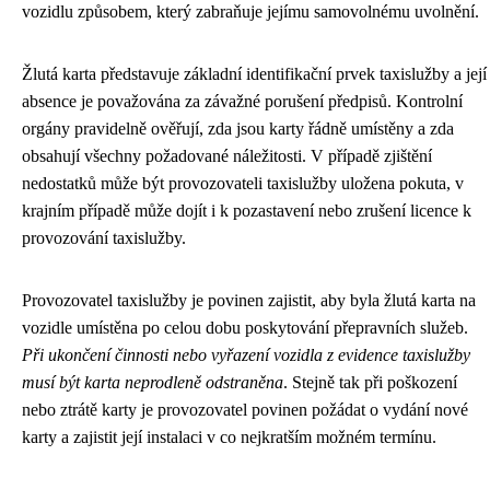
vozidlu způsobem, který zabraňuje jejímu samovolnému uvolnění.
Žlutá karta představuje základní identifikační prvek taxislužby a její
absence je považována za závažné porušení předpisů. Kontrolní
orgány pravidelně ověřují, zda jsou karty řádně umístěny a zda
obsahují všechny požadované náležitosti. V případě zjištění
nedostatků může být provozovateli taxislužby uložena pokuta, v
krajním případě může dojít i k pozastavení nebo zrušení licence k
provozování taxislužby.
Provozovatel taxislužby je povinen zajistit, aby byla žlutá karta na
vozidle umístěna po celou dobu poskytování přepravních služeb.
Při ukončení činnosti nebo vyřazení vozidla z evidence taxislužby
musí být karta neprodleně odstraněna
. Stejně tak při poškození
nebo ztrátě karty je provozovatel povinen požádat o vydání nové
karty a zajistit její instalaci v co nejkratším možném termínu.