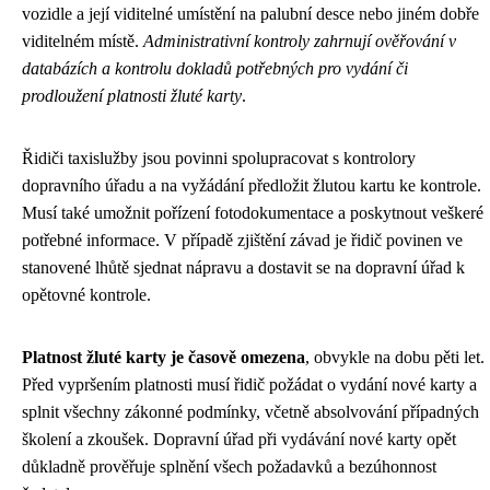
vozidle a její viditelné umístění na palubní desce nebo jiném dobře
viditelném místě.
Administrativní kontroly zahrnují ověřování v
databázích a kontrolu dokladů potřebných pro vydání či
prodloužení platnosti žluté karty
.
Řidiči taxislužby jsou povinni spolupracovat s kontrolory
dopravního úřadu a na vyžádání předložit žlutou kartu ke kontrole.
Musí také umožnit pořízení fotodokumentace a poskytnout veškeré
potřebné informace. V případě zjištění závad je řidič povinen ve
stanovené lhůtě sjednat nápravu a dostavit se na dopravní úřad k
opětovné kontrole.
Platnost žluté karty je časově omezena
, obvykle na dobu pěti let.
Před vypršením platnosti musí řidič požádat o vydání nové karty a
splnit všechny zákonné podmínky, včetně absolvování případných
školení a zkoušek. Dopravní úřad při vydávání nové karty opět
důkladně prověřuje splnění všech požadavků a bezúhonnost