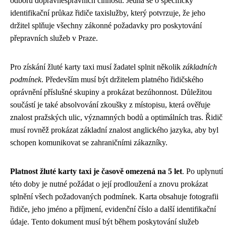
odboru dopravněsprávních činností. Jedná se o specifický
identifikační průkaz řidiče taxislužby, který potvrzuje, že jeho
držitel splňuje všechny zákonné požadavky pro poskytování
přepravních služeb v Praze.
Pro získání žluté karty taxi musí žadatel splnit několik
základních
podmínek
. Především musí být držitelem platného řidičského
oprávnění příslušné skupiny a prokázat bezúhonnost. Důležitou
součástí je také absolvování zkoušky z místopisu, která ověřuje
znalost pražských ulic, významných bodů a optimálních tras. Řidič
musí rovněž prokázat základní znalost anglického jazyka, aby byl
schopen komunikovat se zahraničními zákazníky.
Platnost žluté karty taxi je časově omezená na 5 let
. Po uplynutí
této doby je nutné požádat o její prodloužení a znovu prokázat
splnění všech požadovaných podmínek. Karta obsahuje fotografii
řidiče, jeho jméno a příjmení, evidenční číslo a další identifikační
údaje. Tento dokument musí být během poskytování služeb