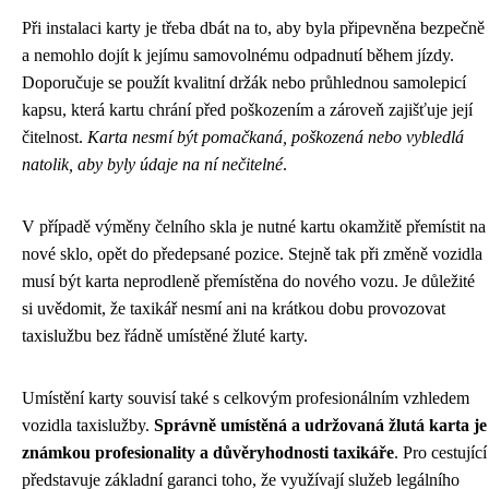
Při instalaci karty je třeba dbát na to, aby byla připevněna bezpečně
a nemohlo dojít k jejímu samovolnému odpadnutí během jízdy.
Doporučuje se použít kvalitní držák nebo průhlednou samolepicí
kapsu, která kartu chrání před poškozením a zároveň zajišťuje její
čitelnost.
Karta nesmí být pomačkaná, poškozená nebo vybledlá
natolik, aby byly údaje na ní nečitelné
.
V případě výměny čelního skla je nutné kartu okamžitě přemístit na
nové sklo, opět do předepsané pozice. Stejně tak při změně vozidla
musí být karta neprodleně přemístěna do nového vozu. Je důležité
si uvědomit, že taxikář nesmí ani na krátkou dobu provozovat
taxislužbu bez řádně umístěné žluté karty.
Umístění karty souvisí také s celkovým profesionálním vzhledem
vozidla taxislužby.
Správně umístěná a udržovaná žlutá karta je
známkou profesionality a důvěryhodnosti taxikáře
. Pro cestující
představuje základní garanci toho, že využívají služeb legálního