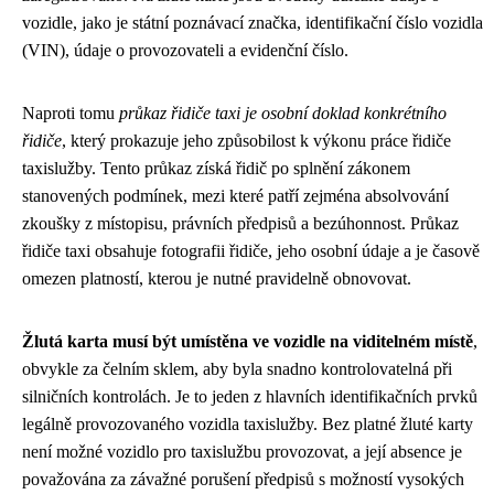
vozidle, jako je státní poznávací značka, identifikační číslo vozidla
(VIN), údaje o provozovateli a evidenční číslo.
Naproti tomu
průkaz řidiče taxi je osobní doklad konkrétního
řidiče
, který prokazuje jeho způsobilost k výkonu práce řidiče
taxislužby. Tento průkaz získá řidič po splnění zákonem
stanovených podmínek, mezi které patří zejména absolvování
zkoušky z místopisu, právních předpisů a bezúhonnost. Průkaz
řidiče taxi obsahuje fotografii řidiče, jeho osobní údaje a je časově
omezen platností, kterou je nutné pravidelně obnovovat.
Žlutá karta musí být umístěna ve vozidle na viditelném místě
,
obvykle za čelním sklem, aby byla snadno kontrolovatelná při
silničních kontrolách. Je to jeden z hlavních identifikačních prvků
legálně provozovaného vozidla taxislužby. Bez platné žluté karty
není možné vozidlo pro taxislužbu provozovat, a její absence je
považována za závažné porušení předpisů s možností vysokých