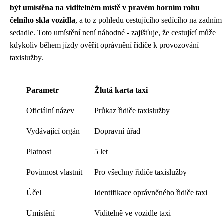
být umístěna na viditelném místě v pravém horním rohu
čelního skla vozidla
, a to z pohledu cestujícího sedícího na zadním
sedadle. Toto umístění není náhodné - zajišťuje, že cestující může
kdykoliv během jízdy ověřit oprávnění řidiče k provozování
taxislužby.
Parametr
Žlutá karta taxi
Oficiální název
Průkaz řidiče taxislužby
Vydávající orgán
Dopravní úřad
Platnost
5 let
Povinnost vlastnit
Pro všechny řidiče taxislužby
Účel
Identifikace oprávněného řidiče taxi
Umístění
Viditelně ve vozidle taxi