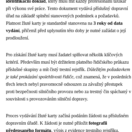
identifikační doklad
, který musí mít každý profesionální taxikář
při výkonu své práce. Tento dokument vydává příslušný dopravní
úřad na základě splnění stanovených podmínek a požadavků.
Platnost žluté karty je standardně stanovena na
3 roky od data
vydání
, přičemž před uplynutím této doby je nutné zažádat o její
prodloužení.
Pro získání žluté karty musí žadatel splňovat několik klíčových
kritérií. Především musí být držitelem platného řidičského průkazu
příslušné skupiny a mít čistý trestní rejstřík.
Důležitým požadavkem
je také prokázání spolehlivosti řidiče
, což znamená, že v posledních
třech letech nebyl pravomocně odsouzen za závažný přestupek
proti bezpečnosti silničního provozu nebo za trestný čin spáchaný v
souvislosti s provozováním silniční dopravy.
Proces vydávání žluté karty začíná podáním žádosti na příslušném
dopravním úřadě. K žádosti je nutné přiložit
fotografii
předepsaného formátu
, výpis z evidence trestního rejstříku,