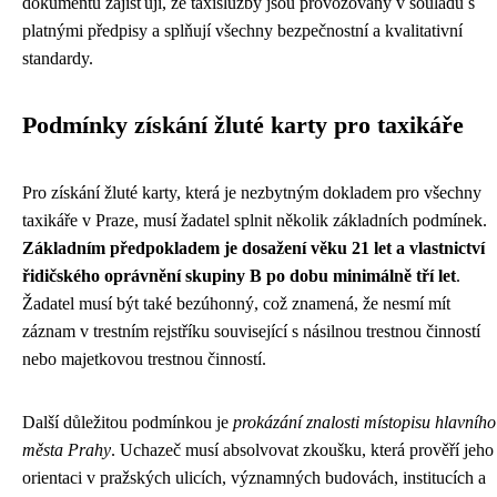
dokumentů zajišťují, že taxislužby jsou provozovány v souladu s
platnými předpisy a splňují všechny bezpečnostní a kvalitativní
standardy.
Podmínky získání žluté karty pro taxikáře
Pro získání žluté karty, která je nezbytným dokladem pro všechny
taxikáře v Praze, musí žadatel splnit několik základních podmínek.
Základním předpokladem je dosažení věku 21 let a vlastnictví
řidičského oprávnění skupiny B po dobu minimálně tří let
.
Žadatel musí být také bezúhonný, což znamená, že nesmí mít
záznam v trestním rejstříku související s násilnou trestnou činností
nebo majetkovou trestnou činností.
Další důležitou podmínkou je
prokázání znalosti místopisu hlavního
města Prahy
. Uchazeč musí absolvovat zkoušku, která prověří jeho
orientaci v pražských ulicích, významných budovách, institucích a