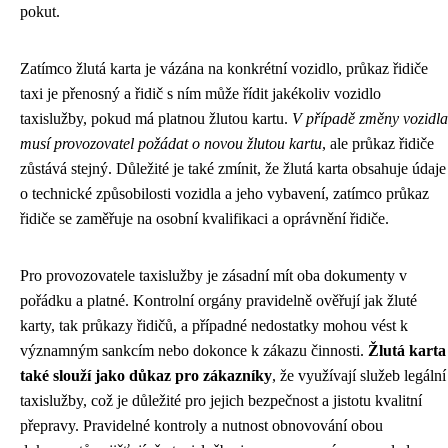
pokut.
Zatímco žlutá karta je vázána na konkrétní vozidlo, průkaz řidiče
taxi je přenosný a řidič s ním může řídit jakékoliv vozidlo
taxislužby, pokud má platnou žlutou kartu.
V případě změny vozidla
musí provozovatel požádat o novou žlutou kartu
, ale průkaz řidiče
zůstává stejný. Důležité je také zmínit, že žlutá karta obsahuje údaje
o technické způsobilosti vozidla a jeho vybavení, zatímco průkaz
řidiče se zaměřuje na osobní kvalifikaci a oprávnění řidiče.
Pro provozovatele taxislužby je zásadní mít oba dokumenty v
pořádku a platné. Kontrolní orgány pravidelně ověřují jak žluté
karty, tak průkazy řidičů, a případné nedostatky mohou vést k
významným sankcím nebo dokonce k zákazu činnosti.
Žlutá karta
také slouží jako důkaz pro zákazníky
, že využívají služeb legální
taxislužby, což je důležité pro jejich bezpečnost a jistotu kvalitní
přepravy. Pravidelné kontroly a nutnost obnovování obou