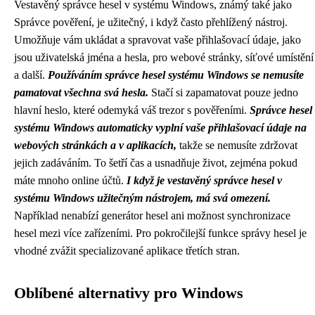
Vestavěný správce hesel v systému Windows, známý také jako
Správce pověření, je užitečný, i když často přehlížený nástroj.
Umožňuje vám ukládat a spravovat vaše přihlašovací údaje, jako
jsou uživatelská jména a hesla, pro webové stránky, síťové umístění
a další.
Používáním správce hesel systému Windows se nemusíte
pamatovat všechna svá hesla.
Stačí si zapamatovat pouze jedno
hlavní heslo, které odemyká váš trezor s pověřeními.
Správce hesel
systému Windows automaticky vyplní vaše přihlašovací údaje na
webových stránkách a v aplikacích,
takže se nemusíte zdržovat
jejich zadáváním. To šetří čas a usnadňuje život, zejména pokud
máte mnoho online účtů.
I když je vestavěný správce hesel v
systému Windows užitečným nástrojem, má svá omezení.
Například nenabízí generátor hesel ani možnost synchronizace
hesel mezi více zařízeními. Pro pokročilejší funkce správy hesel je
vhodné zvážit specializované aplikace třetích stran.
Oblíbené alternativy pro Windows