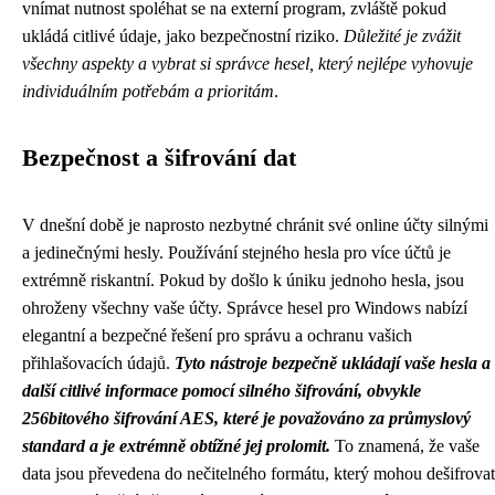
vnímat nutnost spoléhat se na externí program, zvláště pokud
ukládá citlivé údaje, jako bezpečnostní riziko.
Důležité je zvážit
všechny aspekty a vybrat si správce hesel, který nejlépe vyhovuje
individuálním potřebám a prioritám
.
Bezpečnost a šifrování dat
V dnešní době je naprosto nezbytné chránit své online účty silnými
a jedinečnými hesly. Používání stejného hesla pro více účtů je
extrémně riskantní. Pokud by došlo k úniku jednoho hesla, jsou
ohroženy všechny vaše účty. Správce hesel pro Windows nabízí
elegantní a bezpečné řešení pro správu a ochranu vašich
přihlašovacích údajů.
Tyto nástroje bezpečně ukládají vaše hesla a
další citlivé informace pomocí silného šifrování, obvykle
256bitového šifrování AES, které je považováno za průmyslový
standard a je extrémně obtížné jej prolomit.
To znamená, že vaše
data jsou převedena do nečitelného formátu, který mohou dešifrovat