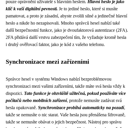
pouze oprávnění uživatelé s hlavním heslem.
Hlavní heslo je jako
klíč k vaší digitální pevnosti.
Je to jediné heslo, které si musíte
pamatovat, a proto je zásadní, abyste zvolili silné a jedinečné hlavní
heslo a nikde ho nezapisovali. Mnoho správců hesel nabízí také
další bezpečnostní funkce, jako je dvoufaktorová autentizace (2FA).
2FA přidává další vrstvu zabezpečení tím, že vyžaduje kromě hesla
i druhý ověřovací faktor, jako je kód z vašeho telefonu.
Synchronizace mezi zařízeními
Správce hesel v systému Windows nabízí bezproblémovou
synchronizaci mezi vašimi zařízeními, takže máte svá hesla vždy k
dispozici.
Tato funkce je obzvláště užitečná, pokud používáte více
počítačů nebo mobilních zařízení
, protože nemusíte zadávat svá
hesla opakovaně.
Synchronizace probíhá automaticky na pozadí
,
takže se nemusíte o nic starat. Vaše hesla jsou přenášena šifrovaně,
takže se nemusíte obávat o jejich bezpečnost. Nástroj pro správu