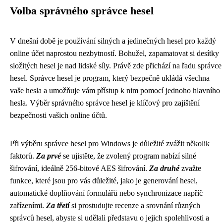
Volba správného správce hesel
V dnešní době je používání silných a jedinečných hesel pro každý
online účet naprostou nezbytností. Bohužel, zapamatovat si desítky
složitých hesel je nad lidské síly. Právě zde přichází na řadu správce
hesel. Správce hesel je program, který bezpečně ukládá všechna
vaše hesla a umožňuje vám přístup k nim pomocí jednoho hlavního
hesla. Výběr správného správce hesel je klíčový pro zajištění
bezpečnosti vašich online účtů.
Při výběru správce hesel pro Windows je důležité zvážit několik
faktorů.
Za prvé
se ujistěte, že zvolený program nabízí silné
šifrování, ideálně 256-bitové AES šifrování.
Za druhé
zvažte
funkce, které jsou pro vás důležité, jako je generování hesel,
automatické doplňování formulářů nebo synchronizace napříč
zařízeními.
Za třetí
si prostudujte recenze a srovnání různých
správců hesel, abyste si udělali představu o jejich spolehlivosti a