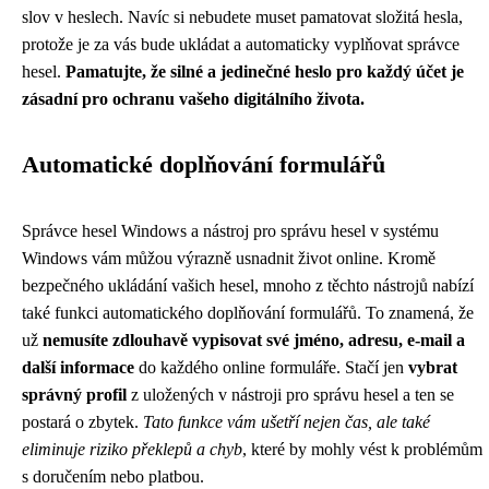
slov v heslech. Navíc si nebudete muset pamatovat složitá hesla,
protože je za vás bude ukládat a automaticky vyplňovat správce
hesel.
Pamatujte, že silné a jedinečné heslo pro každý účet je
zásadní pro ochranu vašeho digitálního života.
Automatické doplňování formulářů
Správce hesel Windows a nástroj pro správu hesel v systému
Windows vám můžou výrazně usnadnit život online. Kromě
bezpečného ukládání vašich hesel, mnoho z těchto nástrojů nabízí
také funkci automatického doplňování formulářů. To znamená, že
už
nemusíte zdlouhavě vypisovat své jméno, adresu, e-mail a
další informace
do každého online formuláře. Stačí jen
vybrat
správný profil
z uložených v nástroji pro správu hesel a ten se
postará o zbytek.
Tato funkce vám ušetří nejen čas, ale také
eliminuje riziko překlepů a chyb
, které by mohly vést k problémům
s doručením nebo platbou.