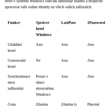
hesel v systému Windows vám tak umožňuje snadno a bezpečně
spravovat vaše online identity na všech vašich zařízeních.
Funkce
Správce
LastPass
1Password
hesel
Windows
Ukládání
Ano
Ano
Ano
hesel
Generování
Ne
Ano
Ano
hesel
Synchronizace
Pouze v
Ano
Ano
mezi
rámci
zařízeními
ekosystému
Windows
Cena
Zdarma
Zdarma (s
Placená