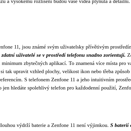
azu a vysokému rozlišení budou vaše videa plynulá a detailní
nfone 11, jsou známé svým uživatelsky přívětivým prostřed
zdatní uživatelé se v prostředí telefonu snadno zorientují.
Ze
 minimum zbytečných aplikací. To znamená více místa pro vaš
i tak upravit vzhled plochy, velikost ikon nebo třeba způsob 
ferencím. S telefonem Zenfone 11 a jeho intuitivním prostřed
ebo jen hledáte spolehlivý telefon pro každodenní použití, Zen
louhou výdrží baterie a Zenfone 11 není výjimkou.
S baterií