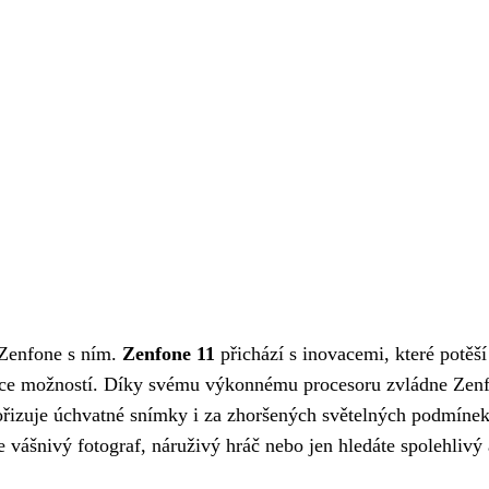
 Zenfone s ním.
Zenfone 11
přichází s inovacemi, které potěší
ce možností. Díky svému výkonnému procesoru zvládne Zenfone
 pořizuje úchvatné snímky i za zhoršených světelných podmíne
 vášnivý fotograf, náruživý hráč nebo jen hledáte spolehlivý 