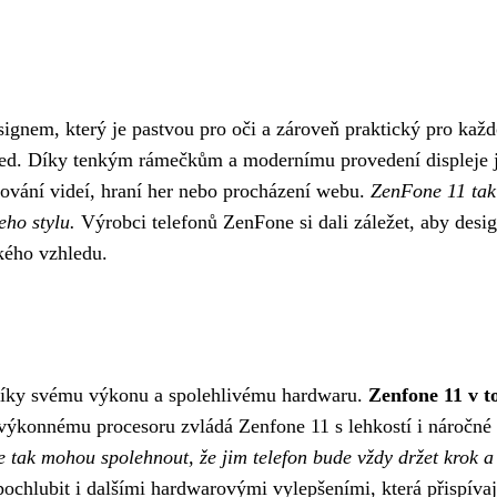
ignem, který je pastvou pro oči a zároveň praktický pro kaž
hled. Díky tenkým rámečkům a modernímu provedení displeje 
edování videí, hraní her nebo procházení webu.
ZenFone 11 tak 
ho stylu.
Výrobci telefonů ZenFone si dali záležet, aby design
ckého vzhledu.
 díky svému výkonu a spolehlivému hardwaru.
Zenfone 11 v t
ýkonnému procesoru zvládá Zenfone 11 s lehkostí i náročné úk
e tak mohou spolehnout, že jim telefon bude vždy držet krok 
chlubit i dalšími hardwarovými vylepšeními, která přispíva