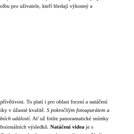
lbu pro uživatele, kteří hledají výkonný a
ívětivost. To platí i pro oblast focení a natáčení
iky v úžasné kvalitě.
S pokročilým fotoaparátem a
ních událostí.
Ať už fotíte panoramatické snímky
ofesionálních výsledků.
Natáčení videa
je s