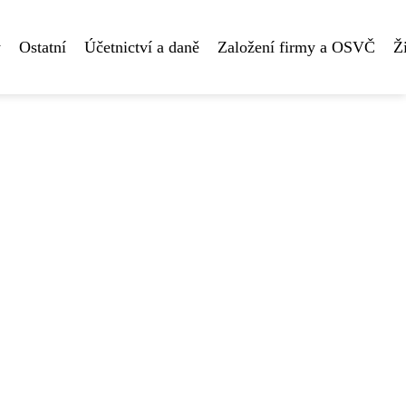
y
Ostatní
Účetnictví a daně
Založení firmy a OSVČ
Ž