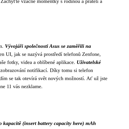
. Zachyťte vzácné momentky s rodinou a přáteli a
ím.
Vývojáři společnosti Asus se zaměřili na
n UI, jak se nazývá prostředí telefonů Zenfone,
e fotky, videa a oblíbené aplikace.
Uživatelské
zobrazování notifikací. Díky tomu si telefon
ím se tak otevírá svět nových možností. Ať už jste
fone 11 vás nezklame.
 o kapacitě (insert battery capacity here) mAh