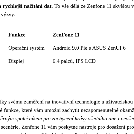
 rychlejší načítání dat.
To vše dělá ze Zenfone 11 skvělou vo
 výzvy.
Funkce
ZenFone 11
Operační systém
Android 9.0 Pie s ASUS ZenUI 6
Displej
6.4 palců, IPS LCD
ky svému zaměření na inovativní technologie a uživatelskou př
lé funkce, které vám umožní zachytit nezapomenutelné okamž
věrným společníkem pro zachycení krásy všedního dne i nevšed
scenérie, Zenfone 11 vám poskytne nástroje pro dosažení pr