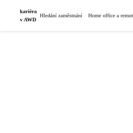
kariéra
Hledání zaměstnání
Home office a remo
v AWD