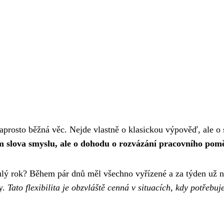
rosto běžná věc. Nejde vlastně o klasickou výpověď, ale o s
m slova smyslu, ale o dohodu o rozvázání pracovního pom
nulý rok? Během pár dnů měl všechno vyřízené a za týden už n
y.
Tato flexibilita je obzvláště cenná v situacích, kdy potřeb