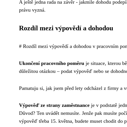
A ještě jedna rada na závěr - jakmile dohodu podepí
právu vyzná.
Rozdíl mezi výpovědí a dohodou
# Rozdíl mezi výpovědí a dohodou v pracovním po
Ukončení pracovního poměru
je situace, kterou b
důležitou otázkou – podat výpověď nebo se dohodn
Pamatuju si, jak jsem před lety odcházel z firmy a v
Výpověď ze strany zaměstnance
je v podstatě jedn
Důvod? Ten uvádět nemusíte. Jenže pak musíte počít
výpověď třeba 15. května, budete muset chodit do pr