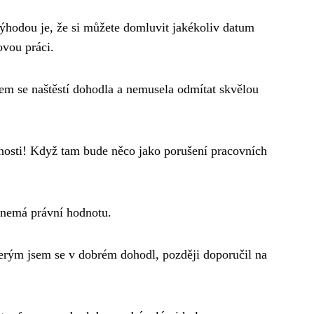
ýhodou je, že si můžete domluvit jakékoliv datum
ovou práci.
fem se naštěstí dohodla a nemusela odmítat skvělou
anosti! Když tam bude něco jako porušení pracovních
 nemá právní hodnotu.
terým jsem se v dobrém dohodl, později doporučil na