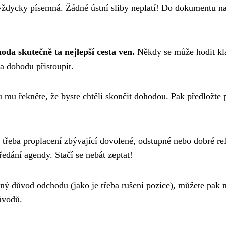
ždycky písemná. Žádné ústní sliby neplatí! Do dokumentu nap
hoda skutečně ta nejlepší cesta ven.
Někdy se může hodit kla
na dohodu přistoupit.
u mu řekněte, že byste chtěli skončit dohodou. Pak předložte
 třeba proplacení zbývající dovolené, odstupné nebo dobré r
ředání agendy. Stačí se nebát zeptat!
ý důvod odchodu (jako je třeba rušení pozice), můžete pak na
ůvodů.