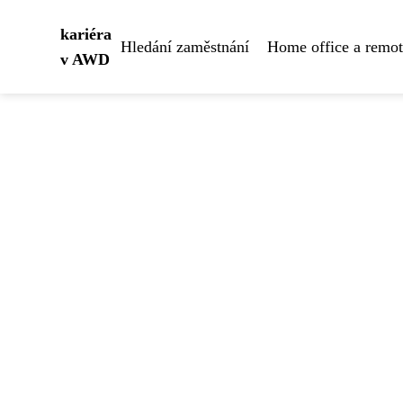
kariéra
Hledání zaměstnání
Home office a remo
v AWD