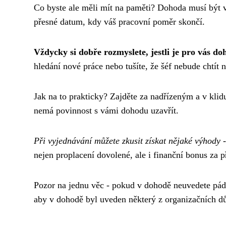
Co byste ale měli mít na paměti? Dohoda musí být v
přesné datum, kdy váš pracovní poměr skončí.
Vždycky si dobře rozmyslete, jestli je pro vás do
hledání nové práce nebo tušíte, že šéf nebude chtít 
Jak na to prakticky? Zajděte za nadřízeným a v klid
nemá povinnost s vámi dohodu uzavřít.
Při vyjednávání můžete zkusit získat nějaké výhody
-
nejen proplacení dovolené, ale i finanční bonus za p
Pozor na jednu věc - pokud v dohodě neuvedete pádn
aby v dohodě byl uveden některý z organizačních d