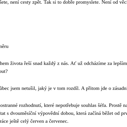
šete, není cesty zpět. Tak si to dobře promyslete. Není od v
měru
ěhem života řeší snad každý z nás. Ať už odcházíme za lepším
out?
ůbec jsem netušil, jaký je v tom rozdíl. A přitom jde o zásadn
ostranné rozhodnutí, které nepotřebuje souhlas šéfa. Prostě na
at s dvouměsíční výpovědní dobou, která začíná běžet od pr
áce ještě celý červen a červenec.