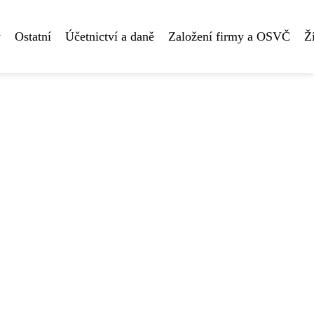
y
Ostatní
Účetnictví a daně
Založení firmy a OSVČ
Ž