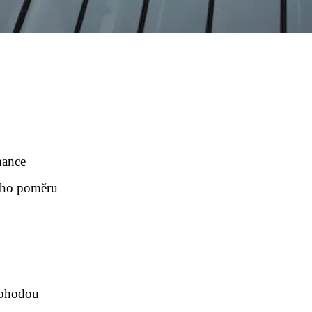
nance
ního poměru
dohodou