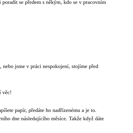
ěci poradit se předem s někým, kdo se v pracovním
, nebo jsme v práci nespokojení, stojíme před
í věc!
píšete papír, předáte ho nadřízenému a je to.
vního dne následujícího měsíce. Takže když dáte