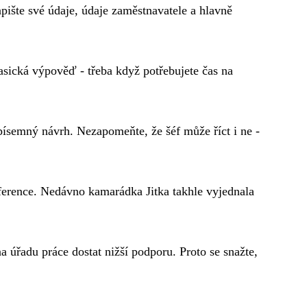
ište své údaje, údaje zaměstnavatele a hlavně
sická výpověď - třeba když potřebujete čas na
 písemný návrh. Nezapomeňte, že šéf může říct i ne -
eference. Nedávno kamarádka Jitka takhle vyjednala
 úřadu práce dostat nižší podporu. Proto se snažte,