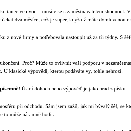
ko tanec ve dvou – musíte se s zaměstnavatelem shodnout. V
e čekat dva měsíce, což je super, když už máte domluvenou n
u z nové firmy a potřebovala nastoupit už za tři týdny. S šé
 ukončení. Proč? Může to ovlivnit vaši podporu v nezaměstn
. U klasické výpovědi, kterou podáváte vy, tohle nehrozí.
 písemně!
Ústní dohoda nebo výpověď je jako hrad z písku –
mosféru při odchodu. Sám jsem zažil, jak mi bývalý šéf, se k
se to může náramně hodit.