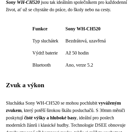
Sony WH-CH520
jsou tak ideálním společníkem pro každodenní
život, ať už se chystáte do práce, do školy nebo na cesty.
Funkce
Sony WH-CH520
Typ sluchátek
Bezdrátová, uzavřená
Výdrž baterie
Až 50 hodin
Bluetooth
Ano, verze 5.2
Zvuk a výkon
Sluchátka Sony WH-CH520 se mohou pochlubit
vyváženým
zvukem
, který potěší širokou škálu posluchačů. S 30mm měniči
poskytují
čisté výšky a hluboké basy
, ideální pro poslech
moderních žánrů i klasické hudby. Technologie DSEE obnovuje