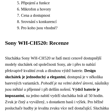
Připojení a funkce
Mikrofon a hovory
Cena a dostupnost
Srovnání s konkurencí
Pro koho jsou vhodné?
Sony WH-CH520: Recenze
Sluchátka Sony WH-CH520 se řadí mezi cenově dostupnější
modely sluchátek od společnosti Sony, ale i přes to nabízí
překvapivě kvalitní zvuk a dlouhou výdrž baterie.
Design
sluchátek je jednoduchý a elegantní
, dostupná je v několika
barevných variantách.
Pohodlí je na velmi dobré úrovni
, náušníky
jsou měkké a příjemné i při delším nošení.
Výdrž baterie je
impozantní
, na jedno nabití vydrží sluchátka hrát až 50 hodin.
Zvuk je čistý a vyvážený, s dostatkem basů i výšek. Pro běžné
posluchače hudby je kvalita zvuku více než dostačující. Sluchátka