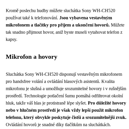
Kromě poslechu hudby můžete sluchátka Sony WH-CH520
používat také k telefonování.
Jsou vybavena vestavěným
mikrofonem a tlačítky pro příjem a ukončení hovorů.
Můžete
tak snadno přijmout hovor, aniž byste museli vytahovat telefon z
kapsy.
Mikrofon a hovory
Sluchátka Sony WH-CH520 disponují vestavěným mikrofonem
pro handsfree volání a ovládání hlasových asistentů. Kvalita
mikrofonu je slušná a umožňuje srozumitelné hovory i v rušnějším
prostředí. Technologie potlačení šumu pomáhá odfiltrovat okolní
hluk, takže váš hlas je protistraně lépe slyšet.
Pro důležité hovory
nebo v hlučném prostředí je však vždy lepší použít mikrofon
telefonu, který obvykle poskytuje čistší a srozumitelnější zvuk.
Ovládání hovorů je snadné díky tlačítkům na sluchátkách.