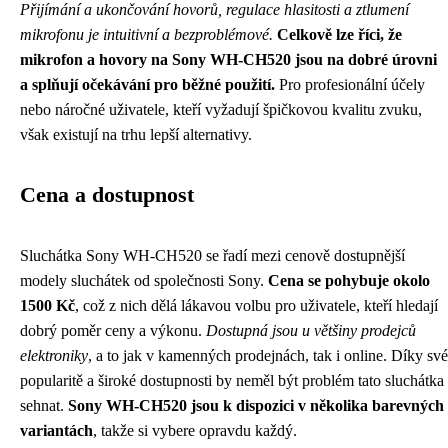
Přijímání a ukončování hovorů, regulace hlasitosti a ztlumení
mikrofonu je intuitivní a bezproblémové.
Celkově lze říci, že
mikrofon a hovory na Sony WH-CH520 jsou na dobré úrovni
a splňují očekávání pro běžné použití.
Pro profesionální účely
nebo náročné uživatele, kteří vyžadují špičkovou kvalitu zvuku,
však existují na trhu lepší alternativy.
Cena a dostupnost
Sluchátka Sony WH-CH520 se řadí mezi cenově dostupnější
modely sluchátek od společnosti Sony.
Cena se pohybuje okolo
1500 Kč
, což z nich dělá lákavou volbu pro uživatele, kteří hledají
dobrý poměr ceny a výkonu.
Dostupná jsou u většiny prodejců
elektroniky
, a to jak v kamenných prodejnách, tak i online. Díky své
popularitě a široké dostupnosti by neměl být problém tato sluchátka
sehnat.
Sony WH-CH520 jsou k dispozici v několika barevných
variantách
, takže si vybere opravdu každý.