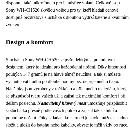
disponují také mikrofonem pro handsfree volání. Celkově jsou
Sony WH-CH520 skvělou volbou pro ty, kteří hledají cenově
dostupná bezdrátová sluchátka s dlouhou výdrží baterie a kvalitním
zvukem.
Design a komfort
Sluchátka Sony WH-CH520 se pyšní lehkým a pohodlným
designem, který je ideální pro každodenní nošení. Díky hmotnosti
pouhých 147 gramů je na hlavě téměř neucítíte, a tak si můžete
vychutnávat hudbu po dlouhé hodiny bez nepříjemného tlaku.
Náušníky jsou vyrobeny z měkkého a příjemného materiálu, který
se přizpůsobí tvaru vašich uší a zajistí tak maximální komfort i při
delším poslechu.
Nastavitelný hlavový most
umožňuje přizpůsobit
si sluchátka přesně podle vašich potřeb a zajistit tak stabilní a
pohodlné nošení. Díky skládací konstrukci je navíc můžete snadno
složit a uložit do batohu nebo kabelky, abyste je měli vždy po ruce.