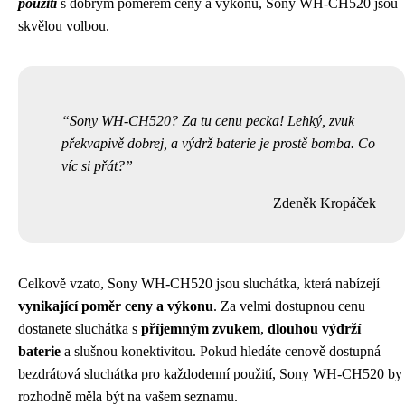
použití
s dobrým poměrem ceny a výkonu, Sony WH-CH520 jsou
skvělou volbou.
Sony WH-CH520? Za tu cenu pecka! Lehký, zvuk
překvapivě dobrej, a výdrž baterie je prostě bomba. Co
víc si přát?
Zdeněk Kropáček
Celkově vzato, Sony WH-CH520 jsou sluchátka, která nabízejí
vynikající poměr ceny a výkonu
. Za velmi dostupnou cenu
dostanete sluchátka s
příjemným zvukem
,
dlouhou výdrží
baterie
a slušnou konektivitou. Pokud hledáte cenově dostupná
bezdrátová sluchátka pro každodenní použití, Sony WH-CH520 by
rozhodně měla být na vašem seznamu.