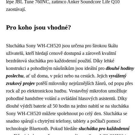
lépe JBL Tune 760NC, zatímco Anker Soundcore Life Q10
zaostávají.
Pro koho jsou vhodné?
Sluchátka Sony WH-CH520 jsou určena pro širokou škálu
uživatelů, kteří hledají cenově dostupná a zároveň kvalitní
bezdrátová sluchátka pro každodenní použití. Díky lehké
konstrukci a pohodlným náušníkům jsou ideální pro
dlouhé hodiny
poslechu
, ať už doma, v práci nebo na cestách. Jejich
vyvážený
zvukový projev
potěší milovníky nejrůznějších žánrů, od popu přes
rock až po elektronickou hudbu. Vestavěný mikrofon umožňuje
pohodlné handsfree volání a ovládání hlasových asistentů. Díky
dlouhé výdrži baterie až 50 hodin na jedno nabití se na sluchátka
Sony WH-CH520 můžete spolehnout po celý den. Sluchátka se
snadno spárují s chytrými telefony, tablety a počítači pomocí
technologie Bluetooth. Pokud hledáte
sluchátka pro každodenní