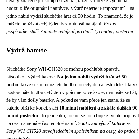
detaily ztracené při kompresi zvuku, takže si můžete vychutnat
hudbu blíže originální nahrávce. Výdrž baterie je impozantní – na
jedno nabití vydrží sluchátka hrát až 50 hodin. To znamená, že je
můžete používat celý týden bez nutnosti nabíjení.
Pokud
pospícháte, stačí 3 minuty nabíjení pro další 1,5 hodiny poslechu.
Výdrž baterie
Sluchátka Sony WH-CH520 se mohou pochlubit opravdu
působivou výdrží baterie.
Na jedno nabití vydrží hrát až 50
hodin
, takže si s nimi užijete hudbu po celý den a ještě déle. I když
posloucháte hudbu celý den v práci nebo ve škole, nemusíte se bát,
že by vám došly baterky. A pokud se vám přece jen stane, že se
baterie blíží ke konci, stačí
10 minut nabíjení a získáte dalších 90
minut poslechu
. To je ideální, pokud se potřebujete rychle připravit
na cestu a nemáte čas na plné nabití.
S takovou výdrží baterie se
Sony WH-CH520 stávají ideálním společníkem na cesty, do práce i
pro volný čas.