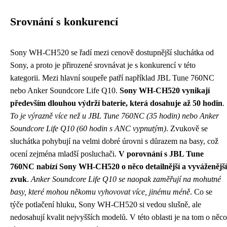
Srovnání s konkurencí
Sony WH-CH520 se řadí mezi cenově dostupnější sluchátka od
Sony, a proto je přirozené srovnávat je s konkurencí v této
kategorii. Mezi hlavní soupeře patří například JBL Tune 760NC
nebo Anker Soundcore Life Q10.
Sony WH-CH520 vynikají
především dlouhou výdrží baterie, která dosahuje až 50 hodin
.
To je výrazně více než u JBL Tune 760NC (35 hodin) nebo Anker
Soundcore Life Q10 (60 hodin s ANC vypnutým)
. Zvukově se
sluchátka pohybují na velmi dobré úrovni s důrazem na basy, což
ocení zejména mladší posluchači.
V porovnání s JBL Tune
760NC nabízí Sony WH-CH520 o něco detailnější a vyváženější
zvuk
.
Anker Soundcore Life Q10 se naopak zaměřují na mohutné
basy, které mohou někomu vyhovovat více, jinému méně
. Co se
týče potlačení hluku, Sony WH-CH520 si vedou slušně, ale
nedosahují kvalit nejvyšších modelů. V této oblasti je na tom o něco