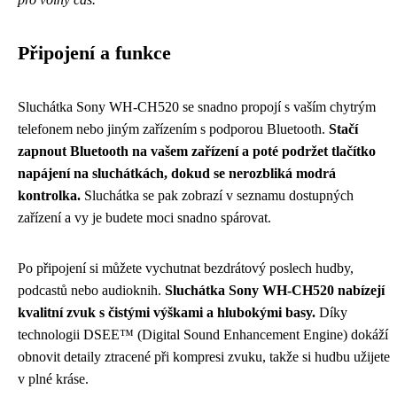
Připojení a funkce
Sluchátka Sony WH-CH520 se snadno propojí s vaším chytrým
telefonem nebo jiným zařízením s podporou Bluetooth.
Stačí
zapnout Bluetooth na vašem zařízení a poté podržet tlačítko
napájení na sluchátkách, dokud se nerozbliká modrá
kontrolka.
Sluchátka se pak zobrazí v seznamu dostupných
zařízení a vy je budete moci snadno spárovat.
Po připojení si můžete vychutnat bezdrátový poslech hudby,
podcastů nebo audioknih.
Sluchátka Sony WH-CH520 nabízejí
kvalitní zvuk s čistými výškami a hlubokými basy.
Díky
technologii DSEE™ (Digital Sound Enhancement Engine) dokáží
obnovit detaily ztracené při kompresi zvuku, takže si hudbu užijete
v plné kráse.