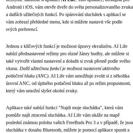
Android i iOS, vám otevře dveře do světa personalizovaného zvuku
a dalších užitečných funkcí. Po spárování sluchátek s aplikací se
vám zobrazí přehledné menu, kde si můžete nastavit vše podle
svých preferencí.
Jednou z klíčových funkcí je možnost úpravy ekvalizéru. AI Life
nabízí přednastavené režimy pro různé žánry hudby, ale můžete si
také vytvořit vlastní nastavení a doladit si zvuk přesně podle svého
vkusu.
Další užitečnou funkcí je možnost nastavení aktivního
potlačení hluku (ANC)
. AI Life vám umožňuje zvolit si z několika
úrovní ANC, od úplného potlačení hluku až po režim propustnosti,
který vám umožní slyšet okolní zvuky.
Aplikace také nabízí funkci "Najdi moje sluchátka", která vám
pomůže najít ztracená sluchátka. AI Life vám ukáže na mapě
poslední známou polohu vašich FreeBuds Pro 3 a v případě, že jsou
sluchátka v dosahu Bluetooth, můžete je pomocí aplikace spustit a