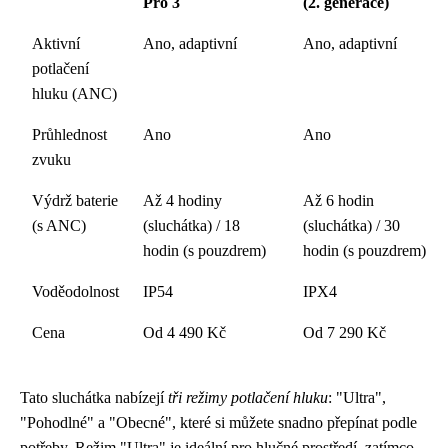
Pro 3
(2. generace)
Aktivní
Ano, adaptivní
Ano, adaptivní
potlačení
hluku (ANC)
Průhlednost
Ano
Ano
zvuku
Výdrž baterie
Až 4 hodiny
Až 6 hodin
(s ANC)
(sluchátka) / 18
(sluchátka) / 30
hodin (s pouzdrem)
hodin (s pouzdrem)
Voděodolnost
IP54
IPX4
Cena
Od 4 490 Kč
Od 7 290 Kč
Tato sluchátka nabízejí
tři režimy potlačení hluku
: "Ultra",
"Pohodlné" a "Obecné", které si můžete snadno přepínat podle
potřeby. Režim "Ultra" je ideální pro hlučné prostředí, zatímco