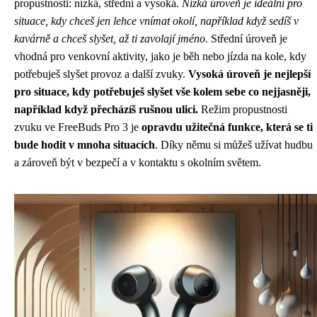
propustnosti: nízká, střední a vysoká.
Nízká úroveň je ideální pro
situace, kdy chceš jen lehce vnímat okolí, například když sedíš v
kavárně a chceš slyšet, až ti zavolají jméno.
Střední úroveň je
vhodná pro venkovní aktivity, jako je běh nebo jízda na kole, kdy
potřebuješ slyšet provoz a další zvuky.
Vysoká úroveň je nejlepší
pro situace, kdy potřebuješ slyšet vše kolem sebe co nejjasněji,
například když přecházíš rušnou ulici.
Režim propustnosti
zvuku ve FreeBuds Pro 3 je
opravdu užitečná funkce, která se ti
bude hodit v mnoha situacích
. Díky němu si můžeš užívat hudbu
a zároveň být v bezpečí a v kontaktu s okolním světem.