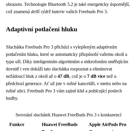
obrazem. Technologie Bluetooth 5.2 je také energeticky úspornější,
což znamená
delší výdrž baterie
vašich Freebuds Pro 3.
Adaptivní potlačení hluku
Sluchátka Freebuds Pro 3 přichází s vylepšeným adaptivním
potlačením hluku, které se automaticky přizpůsobí vašemu okolí a
typu uší. Díky inteligentním algoritmům a mikrofonům směřujícím
dovnitř i ven dokáží tato sluchátka rozpoznat a eliminovat
nežádoucí hluk z okolí až o
47 dB
, což je o
7 dB více
než u
předchozí generace. Ať už jste v rušné kanceláři, v metru nebo na
rušné ulici, Freebuds Pro 3 vám zajistí klid a pohlcující poslech
hudby.
Srovnání sluchátek Huawei FreeBuds Pro 3 s konkurencí
Funkce
Huawei FreeBuds
Apple AirPods Pro