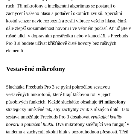
ruch. Tři mikrofony a inteligentní algoritmus se postarají o
zachycení vašeho hlasu a potlačení okolních zvuků. Speciální
kostní senzor navíc rozpozná a zesílí vibrace vašeho hlasu, čímž
dále zlepší srozumitelnost hovoru i ve větrném počasí. Ať už jste v
rušné ulici, v dopravním prostředku nebo v kanceláři, s Freebuds
Pro 3 si budete užívat křišťálově čisté hovory bez rušivých
elementů.
Vestavěné mikrofony
Sluchátka Freebuds Pro 3 se pyšní pokročilou sestavou
vestavěných mikrofonů, které hrají klíčovou roli v jejich
působivých funkcích. Každé sluchátko obsahuje
tři mikrofony
strategicky umístěné tak, aby zachytily zvuk z různých úhlů. Tato
sestava umožňuje Freebuds Pro 3 dosahovat
vynikající kvality
hovoru a potlačení hluku
. Dva mikrofony směřující ven fungují v
tandemu a zachycují okolní hluk s pozoruhodnou přesností. Třetí