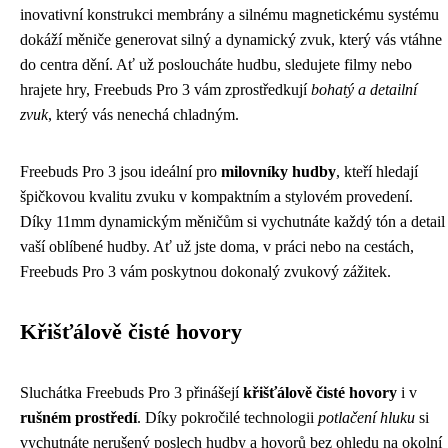
inovativní konstrukci membrány a silnému magnetickému systému
dokáží měniče generovat silný a dynamický zvuk, který vás vtáhne
do centra dění. Ať už posloucháte hudbu, sledujete filmy nebo
hrajete hry, Freebuds Pro 3 vám zprostředkují
bohatý a detailní
zvuk
, který vás nenechá chladným.
Freebuds Pro 3 jsou ideální pro
milovníky hudby
, kteří hledají
špičkovou kvalitu zvuku v kompaktním a stylovém provedení.
Díky 11mm dynamickým měničům si vychutnáte každý tón a detail
vaší oblíbené hudby. Ať už jste doma, v práci nebo na cestách,
Freebuds Pro 3 vám poskytnou dokonalý zvukový zážitek.
Křišťálově čisté hovory
Sluchátka Freebuds Pro 3 přinášejí
křišťálově čisté hovory
i v
rušném prostředí
. Díky pokročilé technologii
potlačení hluku
si
vychutnáte nerušený poslech hudby a hovorů bez ohledu na okolní