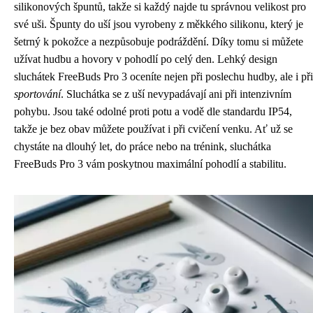
silikonových špuntů, takže si každý najde tu správnou velikost pro
své uši. Špunty do uší jsou vyrobeny z měkkého silikonu, který je
šetrný k pokožce a nezpůsobuje podráždění. Díky tomu si můžete
užívat hudbu a hovory v pohodlí po celý den. Lehký design
sluchátek FreeBuds Pro 3 oceníte nejen při poslechu hudby, ale i při
sportování
. Sluchátka se z uší nevypadávají ani při intenzivním
pohybu. Jsou také odolné proti potu a vodě dle standardu IP54,
takže je bez obav můžete používat i při cvičení venku. Ať už se
chystáte na dlouhý let, do práce nebo na trénink, sluchátka
FreeBuds Pro 3 vám poskytnou maximální pohodlí a stabilitu.