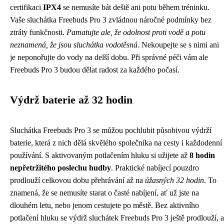
certifikaci
IPX4
se nemusíte bát deště ani potu během tréninku.
Vaše sluchátka Freebuds Pro 3 zvládnou náročné podmínky bez
ztráty funkčnosti.
Pamatujte ale, že odolnost proti vodě a potu
neznamená, že jsou sluchátka vodotěsná.
Nekoupejte se s nimi ani
je neponořujte do vody na delší dobu. Při správné péči vám ale
Freebuds Pro 3 budou dělat radost za každého počasí.
Výdrž baterie až 32 hodin
Sluchátka Freebuds Pro 3 se můžou pochlubit působivou výdrží
baterie, která z nich dělá skvělého společníka na cesty i každodenní
používání. S aktivovaným potlačením hluku si užijete až
8 hodin
nepřetržitého poslechu hudby
. Praktické nabíjecí pouzdro
prodlouží celkovou dobu přehrávání až na
úžasných 32 hodin
. To
znamená, že se nemusíte starat o časté nabíjení, ať už jste na
dlouhém letu, nebo jenom cestujete po městě. Bez aktivního
potlačení hluku se výdrž sluchátek Freebuds Pro 3 ještě prodlouží, a