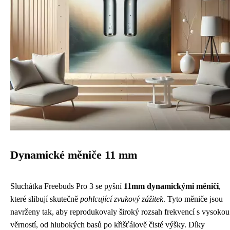
Dynamické měniče 11 mm
Sluchátka Freebuds Pro 3 se pyšní
11mm dynamickými měniči
,
které slibují skutečně
pohlcující zvukový zážitek
. Tyto měniče jsou
navrženy tak, aby reprodukovaly široký rozsah frekvencí s vysokou
věrností, od hlubokých basů po křišťálově čisté výšky. Díky