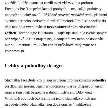
zpoždění může znamenat rozdíl mezi vítězstvím a prohrou.
Freebuds Pro 3 se pyšní latencí pouhých ... ms, což je prakticky
nepostřehnutelný rozdíl. Už žádné
otravné zpoždění zvuku
při hraní
akčních her nebo sledování filmů. S Freebuds Pro 3 se ponoříte do
děje naplno a vychutnáte si
bezkonkurenční audiovizuální
zážitek
. Technologie Bluetooth ... zajišťuje stabilní a rychlé spojení
bez výpadků. Ať už hrajete hry, sledujete filmy nebo posloucháte
hudbu, Freebuds Pro 3 vám zaručí křišťálově čistý zvuk bez
kompromisů.
Lehký a pohodlný design
Sluchátka FreeBuds Pro 3 jsou navržena pro
maximální pohodlí
i
při dlouhém nošení. Jejich ergonomický tvar se přizpůsobí vašim
uším a zajistí tak bezpečné a stabilní uchycení. Díky
nízké
hmotnosti
pouhých 5,5 gramu na jedno sluchátko o nich ani
nebudete vědět. Sluchátka jsou dodávána se 4 velikostmi