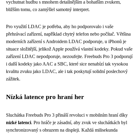
vychutnat hudbu s mnohem detailnějším a bohatším zvukem,
bližším tomu, co zamýšlel samotný interpret.
Pro využití LDAC je potřeba, aby ho podporovalo i vaše
přehrávací zařízení, například chytrý telefon nebo počítač. Většina
moderních zařízení s Androidem LDAC podporuje, u iPhonů je
situace složitější, jelikož Apple používá vlastní kodeky. Pokud vaše
zařízení LDAC nepodporuje, nezoufejte. Freebuds Pro 3 podporují
i další kodeky jako AAC a SBC, které sice nenabízí tak vysokou
kvalitu zvuku jako LDAC, ale i tak poskytují solidní poslechový
zážitek.
Nízká latence pro hraní her
Sluchátka Freebuds Pro 3 přináší revoluci v mobilním hraní díky
nízké latenci
. Pro hráče je zásadní, aby zvuk ve sluchátkách byl
synchronizovaný s obrazem na displeji. Každá milisekunda