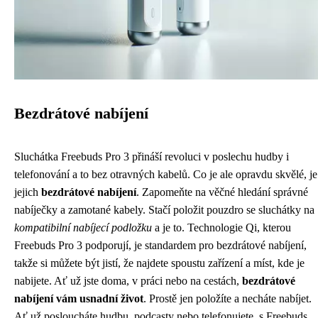
Bezdrátové nabíjení
Sluchátka Freebuds Pro 3 přináší revoluci v poslechu hudby i
telefonování a to bez otravných kabelů. Co je ale opravdu skvělé, je
jejich
bezdrátové nabíjení
. Zapomeňte na věčné hledání správné
nabíječky a zamotané kabely. Stačí položit pouzdro se sluchátky na
kompatibilní nabíjecí podložku
a je to. Technologie Qi, kterou
Freebuds Pro 3 podporují, je standardem pro bezdrátové nabíjení,
takže si můžete být jistí, že najdete spoustu zařízení a míst, kde je
nabijete. Ať už jste doma, v práci nebo na cestách,
bezdrátové
nabíjení vám usnadní život
. Prostě jen položíte a necháte nabíjet.
Ať už posloucháte hudbu, podcasty nebo telefonujete, s Freebuds