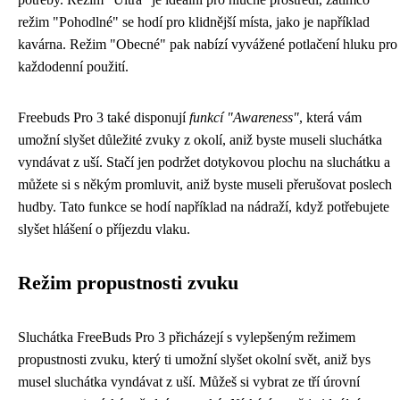
režim "Pohodlné" se hodí pro klidnější místa, jako je například
kavárna. Režim "Obecné" pak nabízí vyvážené potlačení hluku pro
každodenní použití.
Freebuds Pro 3 také disponují
funkcí "Awareness"
, která vám
umožní slyšet důležité zvuky z okolí, aniž byste museli sluchátka
vyndávat z uší. Stačí jen podržet dotykovou plochu na sluchátku a
můžete si s někým promluvit, aniž byste museli přerušovat poslech
hudby. Tato funkce se hodí například na nádraží, když potřebujete
slyšet hlášení o příjezdu vlaku.
Režim propustnosti zvuku
Sluchátka FreeBuds Pro 3 přicházejí s vylepšeným režimem
propustnosti zvuku, který ti umožní slyšet okolní svět, aniž bys
musel sluchátka vyndávat z uší. Můžeš si vybrat ze tří úrovní