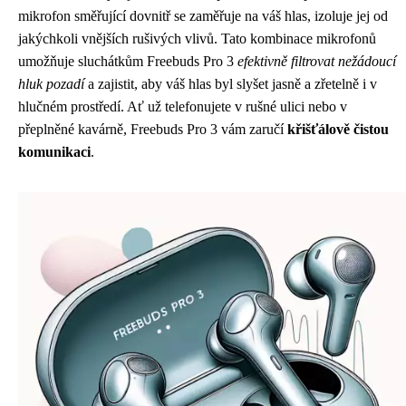
mikrofon směřující dovnitř se zaměřuje na váš hlas, izoluje jej od
jakýchkoli vnějších rušivých vlivů. Tato kombinace mikrofonů
umožňuje sluchátkům Freebuds Pro 3
efektivně filtrovat nežádoucí
hluk pozadí
a zajistit, aby váš hlas byl slyšet jasně a zřetelně i v
hlučném prostředí. Ať už telefonujete v rušné ulici nebo v
přeplněné kavárně, Freebuds Pro 3 vám zaručí
křišťálově čistou
komunikaci
.