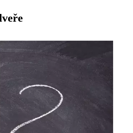
dveře