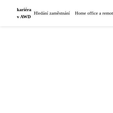
kariéra
Hledání zaměstnání
Home office a remo
v AWD