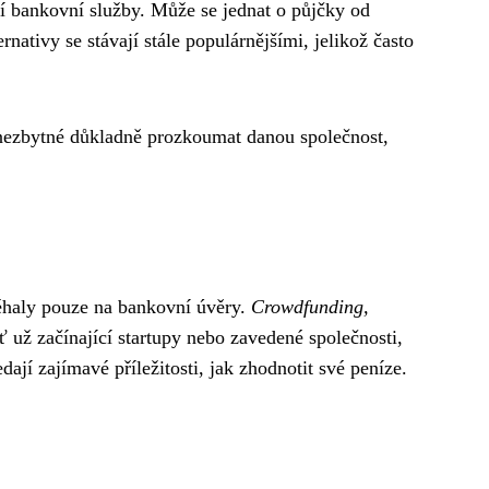
ní bankovní služby. Může se jednat o půjčky od
ativy se stávají stále populárnějšími, jelikož často
 nezbytné důkladně prozkoumat danou společnost,
léhaly pouze na bankovní úvěry.
Crowdfunding,
ať už začínající startupy nebo zavedené společnosti,
ají zajímavé příležitosti, jak zhodnotit své peníze.