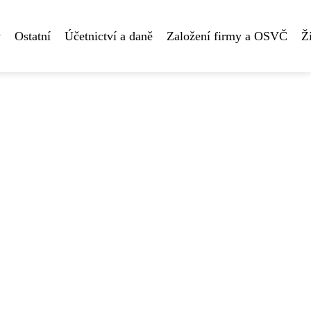
y
Ostatní
Účetnictví a daně
Založení firmy a OSVČ
Ž