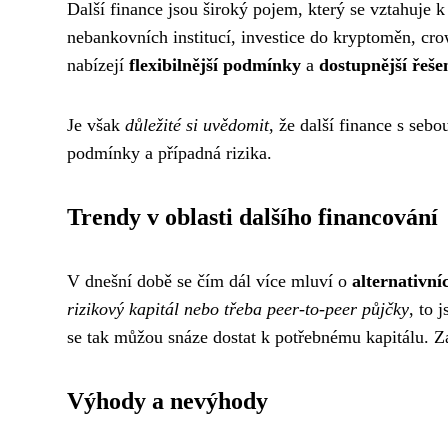
Další finance jsou široký pojem, který se vztahuje
nebankovních institucí, investice do kryptoměn, cro
nabízejí
flexibilnější podmínky
a
dostupnější řeše
Je však
důležité si uvědomit
, že další finance s sebo
podmínky a případná rizika.
Trendy v oblasti dalšího financování
V dnešní době se čím dál více mluví o
alternativní
rizikový kapitál nebo třeba peer-to-peer půjčky
, to 
se tak můžou snáze dostat k potřebnému kapitálu. Zár
Výhody a nevýhody