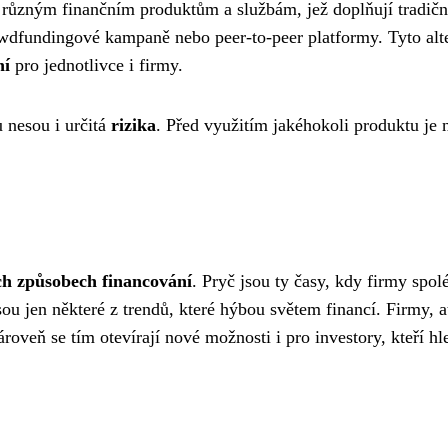
 k různým finančním produktům a službám, jež doplňují tradič
wdfundingové kampaně nebo peer-to-peer platformy. Tyto altern
ní
pro jednotlivce i firmy.
u nesou i určitá
rizika
. Před využitím jakéhokoli produktu je
ch způsobech financování
. Pryč jsou ty časy, kdy firmy spo
jsou jen některé z trendů, které hýbou světem financí. Firmy, 
oveň se tím otevírají nové možnosti i pro investory, kteří hled