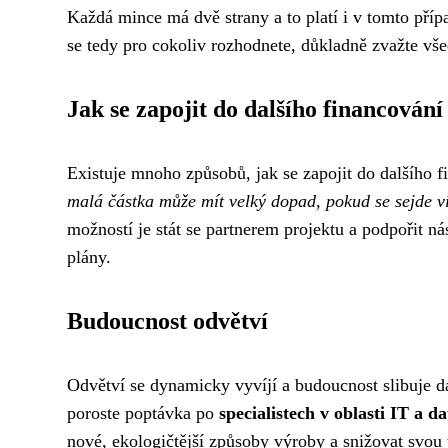
Každá mince má dvě strany a to platí i v tomto pří
se tedy pro cokoliv rozhodnete, důkladně zvažte vš
Jak se zapojit do dalšího financování
Existuje mnoho způsobů, jak se zapojit do dalšího f
malá částka může mít velký dopad, pokud se sejde v
možností je stát se partnerem projektu a podpořit n
plány.
Budoucnost odvětví
Odvětví se dynamicky vyvíjí a budoucnost slibuje da
poroste poptávka po
specialistech v oblasti IT a d
nové, ekologičtější způsoby výroby a snižovat svou 