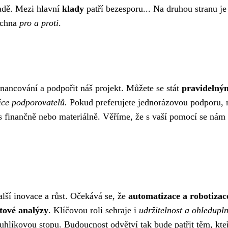
padě. Mezi hlavní
klady
patří bezesporu... Na druhou stranu je
echna
pro a proti
.
inancování a podpořit náš projekt. Můžete se stát
pravidelný
íce podporovatelů.
Pokud preferujete jednorázovou podporu, 
ás finančně nebo materiálně. Věříme, že s vaší pomocí se nám 
lší inovace a růst. Očekává se, že
automatizace a robotizac
atové analýzy
. Klíčovou roli sehraje i
udržitelnost a ohledupln
uhlíkovou stopu. Budoucnost odvětví tak bude patřit těm, kte