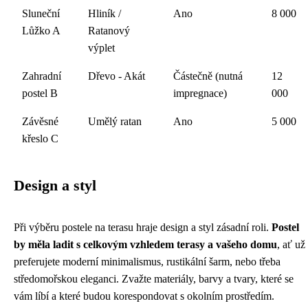
Sluneční
Hliník /
Ano
8 000
Lůžko A
Ratanový
výplet
Zahradní
Dřevo - Akát
Částečně (nutná
12
postel B
impregnace)
000
Závěsné
Umělý ratan
Ano
5 000
křeslo C
Design a styl
Při výběru postele na terasu hraje design a styl zásadní roli.
Postel
by měla ladit s celkovým vzhledem terasy a vašeho domu
, ať už
preferujete moderní minimalismus, rustikální šarm, nebo třeba
středomořskou eleganci. Zvažte materiály, barvy a tvary, které se
vám líbí a které budou korespondovat s okolním prostředím.