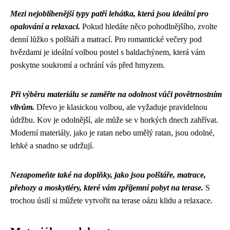
Mezi nejoblíbenější typy patří lehátka, která jsou ideální pro
opalování a relaxaci.
Pokud hledáte něco pohodlnějšího, zvolte
denní lůžko s polštáři a matrací. Pro romantické večery pod
hvězdami je ideální volbou postel s baldachýnem, která vám
poskytne soukromí a ochrání vás před hmyzem.
Při výběru materiálu se zaměřte na odolnost vůči povětrnostním
vlivům.
Dřevo je klasickou volbou, ale vyžaduje pravidelnou
údržbu. Kov je odolnější, ale může se v horkých dnech zahřívat.
Moderní materiály, jako je ratan nebo umělý ratan, jsou odolné,
lehké a snadno se udržují.
Nezapomeňte také na doplňky, jako jsou polštáře, matrace,
přehozy a moskytiéry, které vám zpříjemní pobyt na terase.
S
trochou úsilí si můžete vytvořit na terase oázu klidu a relaxace.