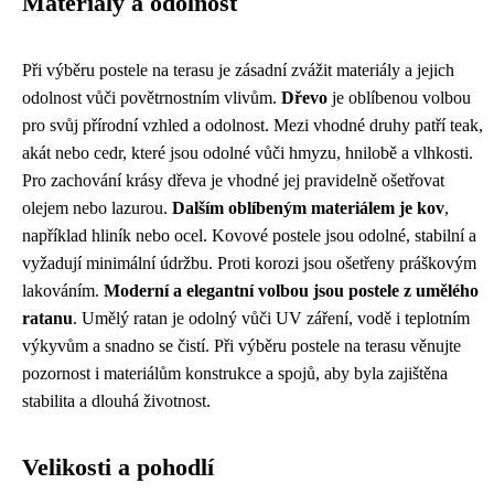
Materiály a odolnost
Při výběru postele na terasu je zásadní zvážit materiály a jejich
odolnost vůči povětrnostním vlivům.
Dřevo
je oblíbenou volbou
pro svůj přírodní vzhled a odolnost. Mezi vhodné druhy patří teak,
akát nebo cedr, které jsou odolné vůči hmyzu, hnilobě a vlhkosti.
Pro zachování krásy dřeva je vhodné jej pravidelně ošetřovat
olejem nebo lazurou.
Dalším oblíbeným materiálem je kov
,
například hliník nebo ocel. Kovové postele jsou odolné, stabilní a
vyžadují minimální údržbu. Proti korozi jsou ošetřeny práškovým
lakováním.
Moderní a elegantní volbou jsou postele z umělého
ratanu
. Umělý ratan je odolný vůči UV záření, vodě i teplotním
výkyvům a snadno se čistí. Při výběru postele na terasu věnujte
pozornost i materiálům konstrukce a spojů, aby byla zajištěna
stabilita a dlouhá životnost.
Velikosti a pohodlí