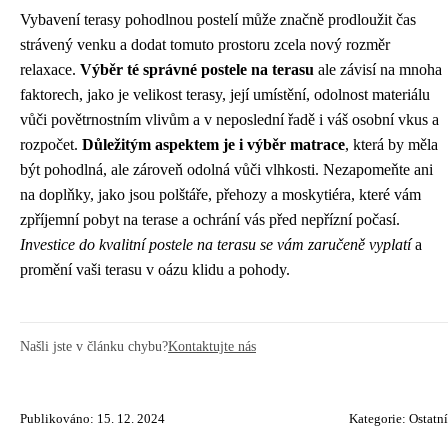
Vybavení terasy pohodlnou postelí může značně prodloužit čas
strávený venku a dodat tomuto prostoru zcela nový rozměr
relaxace.
Výběr té správné postele na terasu
ale závisí na mnoha
faktorech, jako je velikost terasy, její umístění, odolnost materiálu
vůči povětrnostním vlivům a v neposlední řadě i váš osobní vkus a
rozpočet.
Důležitým aspektem je i výběr matrace
, která by měla
být pohodlná, ale zároveň odolná vůči vlhkosti. Nezapomeňte ani
na doplňky, jako jsou polštáře, přehozy a moskytiéra, které vám
zpříjemní pobyt na terase a ochrání vás před nepřízní počasí.
Investice do kvalitní postele na terasu se vám zaručeně vyplatí
a
promění vaši terasu v oázu klidu a pohody.
Našli jste v článku chybu?
Kontaktujte nás
Publikováno: 15. 12. 2024
Kategorie:
Ostatní