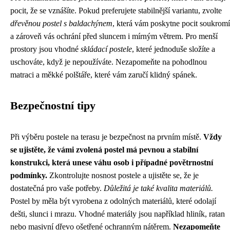
pocit, že se vznášíte. Pokud preferujete stabilnější variantu, zvolte
dřevěnou postel s baldachýnem
, která vám poskytne pocit soukromí
a zároveň vás ochrání před sluncem i mírným větrem. Pro menší
prostory jsou vhodné
skládací postele
, které jednoduše složíte a
uschováte, když je nepoužíváte. Nezapomeňte na pohodlnou
matraci a měkké polštáře, které vám zaručí klidný spánek.
Bezpečnostní tipy
Při výběru postele na terasu je bezpečnost na prvním místě.
Vždy
se ujistěte, že vámi zvolená postel má pevnou a stabilní
konstrukci, která unese váhu osob i případné povětrnostní
podmínky.
Zkontrolujte nosnost postele a ujistěte se, že je
dostatečná pro vaše potřeby.
Důležitá je také kvalita materiálů.
Postel by měla být vyrobena z odolných materiálů, které odolají
dešti, slunci i mrazu. Vhodné materiály jsou například hliník, ratan
nebo masivní dřevo ošetřené ochranným nátěrem.
Nezapomeňte