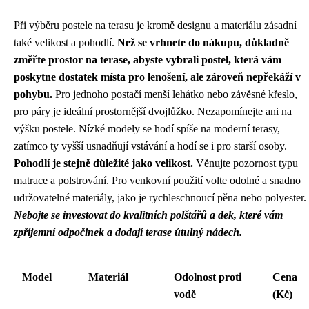
Při výběru postele na terasu je kromě designu a materiálu zásadní
také velikost a pohodlí.
Než se vrhnete do nákupu, důkladně
změřte prostor na terase, abyste vybrali postel, která vám
poskytne dostatek místa pro lenošení, ale zároveň nepřekáží v
pohybu.
Pro jednoho postačí menší lehátko nebo závěsné křeslo,
pro páry je ideální prostornější dvojlůžko. Nezapomínejte ani na
výšku postele. Nízké modely se hodí spíše na moderní terasy,
zatímco ty vyšší usnadňují vstávání a hodí se i pro starší osoby.
Pohodlí je stejně důležité jako velikost.
Věnujte pozornost typu
matrace a polstrování. Pro venkovní použití volte odolné a snadno
udržovatelné materiály, jako je rychleschnoucí pěna nebo polyester.
Nebojte se investovat do kvalitních polštářů a dek, které vám
zpříjemní odpočinek a dodají terase útulný nádech.
Model
Materiál
Odolnost proti
Cena
vodě
(Kč)