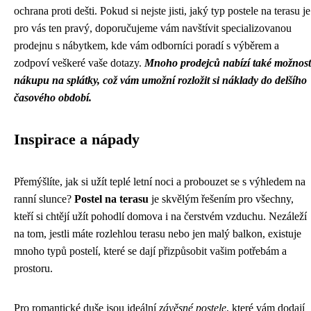
ochrana proti dešti. Pokud si nejste jisti, jaký typ postele na terasu je
pro vás ten pravý, doporučujeme vám navštívit specializovanou
prodejnu s nábytkem, kde vám odborníci poradí s výběrem a
zodpoví veškeré vaše dotazy.
Mnoho prodejců nabízí také možnost
nákupu na splátky, což vám umožní rozložit si náklady do delšího
časového období.
Inspirace a nápady
Přemýšlíte, jak si užít teplé letní noci a probouzet se s výhledem na
ranní slunce?
Postel na terasu
je skvělým řešením pro všechny,
kteří si chtějí užít pohodlí domova i na čerstvém vzduchu. Nezáleží
na tom, jestli máte rozlehlou terasu nebo jen malý balkon, existuje
mnoho typů postelí, které se dají přizpůsobit vašim potřebám a
prostoru.
Pro romantické duše jsou ideální
závěsné postele
, které vám dodají