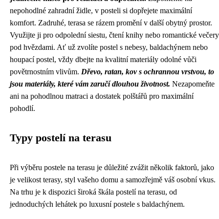
nepohodlné zahradní židle, v posteli si dopřejete maximální
komfort. Zadruhé, terasa se rázem promění v další obytný prostor.
Využijte ji pro odpolední siestu, čtení knihy nebo romantické večery
pod hvězdami. Ať už zvolíte postel s nebesy, baldachýnem nebo
houpací postel, vždy dbejte na kvalitní materiály odolné vůči
povětrnostním vlivům.
Dřevo, ratan, kov s ochrannou vrstvou, to
jsou materiály, které vám zaručí dlouhou životnost.
Nezapomeňte
ani na pohodlnou matraci a dostatek polštářů pro maximální
pohodlí.
Typy postelí na terasu
Při výběru postele na terasu je důležité zvážit několik faktorů, jako
je velikost terasy, styl vašeho domu a samozřejmě váš osobní vkus.
Na trhu je k dispozici široká škála postelí na terasu, od
jednoduchých lehátek po luxusní postele s baldachýnem.