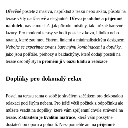
Dřevěné postele z masivu, například z teaku nebo akátu, působí na
terase vždy nadčasově a elegantně.
Dřevo je odolné a příjemné
na dotek
, navíc mu sluší jak přírodní odstíny, tak i různé barevné
lazury. Pro moderní terasy se hodí postele z kovu, hliníku nebo
ratanu, které zaujmou čistými liniemi a minimalistickým designem.
Nebojte se experimentovat s barevnými kombinacemi a doplňky
,
jako jsou polštáře, přehozy a baldachýny, které dodají posteli na
terase osobitý styl a
promění ji v oázu klidu a relaxace
.
Doplňky pro dokonalý relax
Postel na terasu sama o sobě je skvělým začátkem pro dokonalou
relaxaci pod širým nebem. Pro ještě větší požitek z odpočinku ale
můžete vsadit na doplňky, které vám zpříjemní chvíle strávené na
terase.
Základem je kvalitní matrace
, která vám poskytne
dostatečnou oporu a pohodlí. Nezapomeňte ani na
příjemné