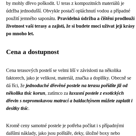
by mohly dřevo poškodit. U teras z kompozitních materiálů je
údržba jednodušší. Obvykle postačí opláchnutí vodou a případné
použití jemného saponátu.
Pravidelná údržba a čištění prodlouží
životnost vaší terasy a zajistí, že si budete moci užívat její krásy
po mnoho let.
Cena a dostupnost
Cena terasových postelí se velmi liší v závislosti na několika
faktorech, jako je velikost, materiál, značka a doplňky. Obecně se
dá říci, že
jednoduché dřevěné postele na terasu pořídíte již od
několika tisíc korun
, zatímco za
luxusní postele z exotických
dřevin s nepromokavou matrací a baldachýnem můžete zaplatit i
desítky tisíc
.
Kromě ceny samotné postele je potřeba počítat i s případnými
dalšími náklady, jako jsou polštáře, deky, úložné boxy nebo