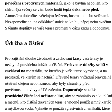
povlečení z prodyšných materiálů
, jako je bavlna nebo len. Pro
chladnější večery se vám bude hodit
teplá deka nebo pléd
.
Atmosféru dotvoříte světelným řetězem, lucernami nebo svíčkami.
Nezapomeňte ani na odkládací stolek na knihu, nápoj nebo svačinu.
S těmito doplňky se vaše terasa promění v oázu klidu a odpočinku.
Údržba a čištění
Pro zajištění dlouhé životnosti a zachování krásy vaší terasy je
nezbytná pravidelná údržba a čištění.
Frekvence údržby se liší v
závislosti na materiálu
, ze kterého je vaše terasa vyrobena, a na
prostředí, ve kterém se nachází. Dřevěné terasy vyžadují pravidelné
ošetření olejem nebo lazurou, aby byly chráněny před
povětrnostními vlivy a UV zářením.
Doporučuje se také
pravidelné čištění od nečistot a listí
, aby se zabránilo vzniku plísní
a mechů. Pro čištění dřevěných teras je vhodné použít jemný kartáč
a mýdlovou vodu. Vyhněte se použití agresivních chemikálií, které