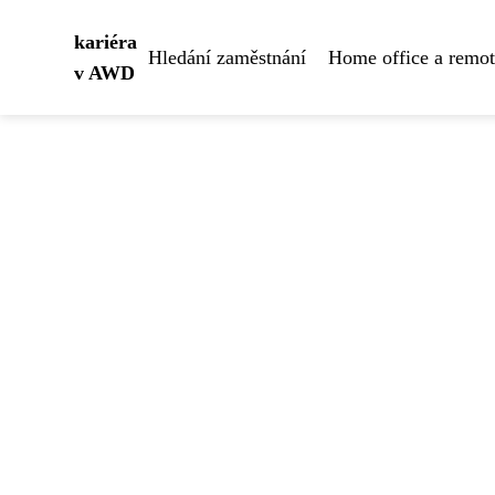
kariéra
Hledání zaměstnání
Home office a remo
v AWD