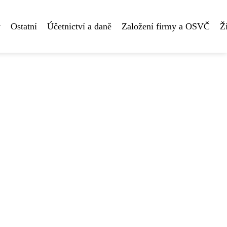
y
Ostatní
Účetnictví a daně
Založení firmy a OSVČ
Ž