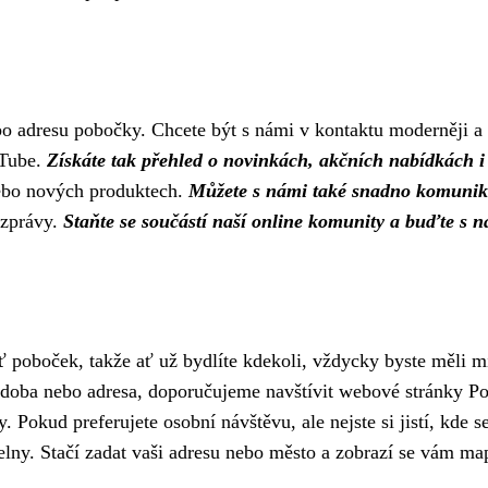
bo adresu pobočky. Chcete být s námi v kontaktu moderněji a r
uTube.
Získáte tak přehled o novinkách, akčních nabídkách i 
ebo nových produktech.
Můžete s námi také snadno komunikov
 zprávy.
Staňte se součástí naší online komunity a buďte s n
ť poboček, takže ať už bydlíte kdekoli, vždycky byste měli m
cí doba nebo adresa, doporučujeme navštívit webové stránky P
 Pokud preferujete osobní návštěvu, ale nejste si jistí, kde 
lny. Stačí zadat vaši adresu nebo město a zobrazí se vám m