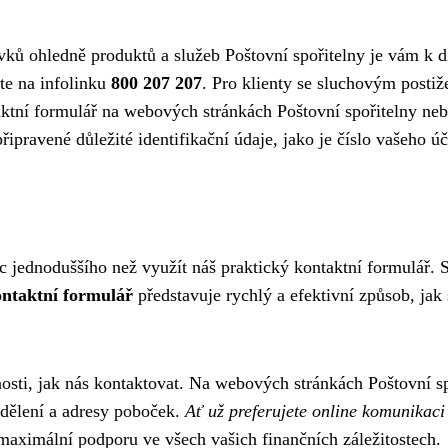
avků ohledně produktů a služeb Poštovní spořitelny je vám k di
te na infolinku
800 207 207
. Pro klienty se sluchovým postiž
aktní formulář na webových stránkách Poštovní spořitelny ne
pravené důležité identifikační údaje, jako je číslo vašeho účt
ic jednoduššího než využít náš praktický kontaktní formulář. 
ntaktní formulář
představuje rychlý a efektivní způsob, j
sti, jak nás kontaktovat. Na webových stránkách Poštovní sp
oddělení a adresy poboček.
Ať už preferujete online komunikaci 
maximální podporu ve všech vašich finančních záležitostech.