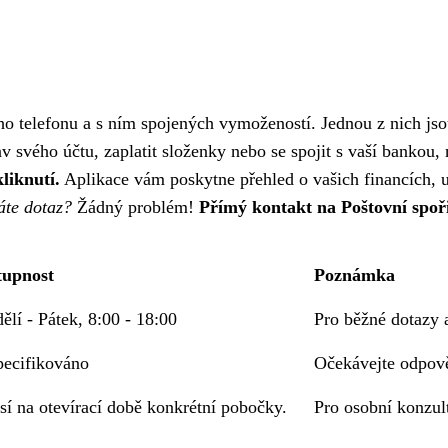
o telefonu a s ním spojených vymožeností. Jednou z nich jso
av svého účtu, zaplatit složenky nebo se spojit s vaší bankou
liknutí.
Aplikace vám poskytne přehled o vašich financích, u
áte dotaz?
Žádný problém!
Přímý kontakt na Poštovní spoř
tupnost
Poznámka
ělí - Pátek, 8:00 - 18:00
Pro běžné dotazy 
ecifikováno
Očekávejte odpov
sí na otevírací době konkrétní pobočky.
Pro osobní konzult