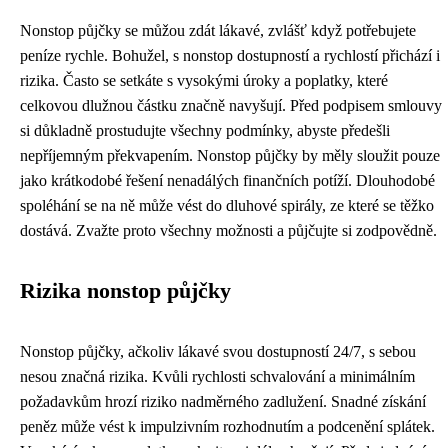
Nonstop půjčky se můžou zdát lákavé, zvlášť když potřebujete
peníze rychle. Bohužel, s nonstop dostupností a rychlostí přichází i
rizika. Často se setkáte s vysokými úroky a poplatky, které
celkovou dlužnou částku značně navyšují. Před podpisem smlouvy
si důkladně prostudujte všechny podmínky, abyste předešli
nepříjemným překvapením. Nonstop půjčky by měly sloužit pouze
jako krátkodobé řešení nenadálých finančních potíží. Dlouhodobé
spoléhání se na ně může vést do dluhové spirály, ze které se těžko
dostává. Zvažte proto všechny možnosti a půjčujte si zodpovědně.
Rizika nonstop půjčky
Nonstop půjčky, ačkoliv lákavé svou dostupností 24/7, s sebou
nesou značná rizika. Kvůli rychlosti schvalování a minimálním
požadavkům hrozí riziko nadměrného zadlužení. Snadné získání
peněz může vést k impulzivním rozhodnutím a podcenění splátek.