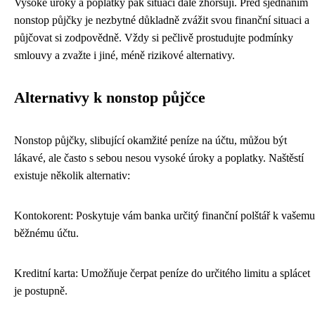
Vysoké úroky a poplatky pak situaci dále zhoršují. Před sjednáním
nonstop půjčky je nezbytné důkladně zvážit svou finanční situaci a
půjčovat si zodpovědně. Vždy si pečlivě prostudujte podmínky
smlouvy a zvažte i jiné, méně rizikové alternativy.
Alternativy k nonstop půjčce
Nonstop půjčky, slibující okamžité peníze na účtu, můžou být
lákavé, ale často s sebou nesou vysoké úroky a poplatky. Naštěstí
existuje několik alternativ:
Kontokorent: Poskytuje vám banka určitý finanční polštář k vašemu
běžnému účtu.
Kreditní karta: Umožňuje čerpat peníze do určitého limitu a splácet
je postupně.