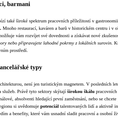
ci, barmani
ízí také široké spektrum pracovních příležitostí v gastronomi
.
Mnoho restaurací, kaváren a barů v historickém centru i v o
možňuje vám rozvíjet své dovednosti a získávat nové zkušeno
ory nebo připravujete lahodné pokrmy z lokálních surovin.
Ku
vním prostředí.
kancelářské typy
chitekturou, není jen turistickým magnetem. V posledních lete
a služeb. Právě tyto sektory skýtají
širokou škálu
pracovních p
ionálové, absolventi hledající první zaměstnání, nebo se chcet
egionu si uvědomuje
potenciál
talentovaných lidí a aktivně i
m a benefity, které vám usnadní sladit pracovní a osobní živo