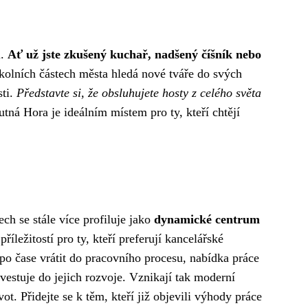
i.
Ať už jste zkušený kuchař, nadšený číšník nebo
kolních částech města hledá nové tváře do svých
sti.
Představte si, že obsluhujete hosty z celého světa
tná Hora je ideálním místem pro ty, kteří chtějí
ch se stále více profiluje jako
dynamické centrum
říležitostí pro ty, kteří preferují kancelářské
e po čase vrátit do pracovního procesu, nabídka práce
nvestuje do jejich rozvoje. Vznikají tak moderní
t. Přidejte se k těm, kteří již objevili výhody práce