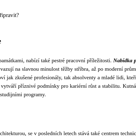
ipravit?
e
amátkami, nabízí také pestré pracovní příležitosti.
Nabídka p
avazují na slavnou minulost těžby stříbra, až po moderní prů
ví jak zkušené profesionály, tak absolventy a mladé lidi, kteř
ytváří příznivé podmínky pro kariérní růst a stabilitu. Kutná
 studijními programy.
chitekturou, se v posledních letech stává také centrem techn