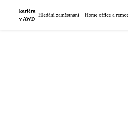
kariéra
Hledání zaměstnání
Home office a remo
v AWD