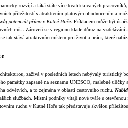
amicky rozvíjí a láká stále více kvalifikovaných pracovníků
ovních příležitostí s atraktivním platovým ohodnocením a mož
svůj potenciál přímo v Kutné Hoře.
Příkladem může být úspěšn
vních míst. Zároveň se v regionu klade důraz na vzdělávání 
 tak stává atraktivním místem pro život a práci, které nabízí 
ce
chitekturou, zažívá v posledních letech nebývalý turistický b
jeho památky zapsané na seznamu UNESCO, malebné uličky a o
a odvětvích, a to zejména v oblasti cestovního ruchu.
Nabíd
alších službách. Místní podniky vítají nové tváře s otevřenou 
tovním ruchu v Kutné Hoře tak představuje skvělou příležitost