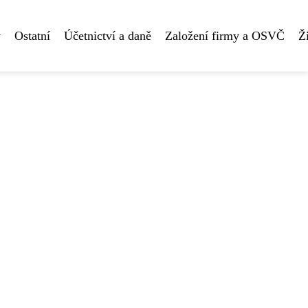
y
Ostatní
Účetnictví a daně
Založení firmy a OSVČ
Ž