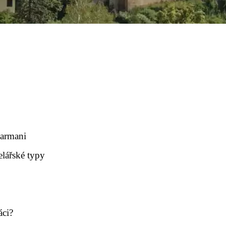
barmani
elářské typy
áci?