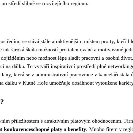
prostředí slibně se rozvíjejícího regionu.
středím, se stává stále atraktivnějším místem pro ty, kteří h
e tak široká škála možností pro talentované a motivované jed
h s dojížděním nebo možnost lépe sladit pracovní a osobní živ
ci na dálku. To vytváří inspirativní prostředí plné networkingo
 Jany, která se z administrativní pracovnice v kanceláři stala
na dálku v Kutné Hoře umožňuje dosáhnout vytoužené kariéry 
e?
vním příležitostem s atraktivním platovým ohodnocením. Fir
ut
konkurenceschopné platy
a
benefity
. Mnoho firem v regi