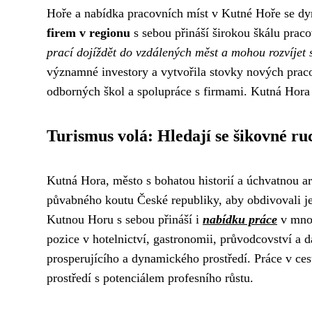
Hoře a nabídka pracovních míst v Kutné Hoře se dyn
firem v regionu
s sebou přináší širokou škálu prac
prací dojíždět do vzdálených měst a mohou rozvíjet 
významné investory a vytvořila stovky nových praco
odborných škol a spolupráce s firmami. Kutná Hora se
Turismus volá: Hledají se šikovné ru
Kutná Hora, město s bohatou historií a úchvatnou ar
půvabného koutu České republiky, aby obdivovali 
Kutnou Horu s sebou přináší i
nabídku práce
v mnoh
pozice v hotelnictví, gastronomii, průvodcovství a d
prosperujícího a dynamického prostředí. Práce v ces
prostředí s potenciálem profesního růstu.