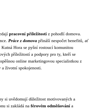
ledají
pracovní příležitosti
z pohodlí domova.
ince.
Práce z domova
přináší nespočet benefitů, ať
ot. Kutná Hora se pyšní rostoucí komunitou
vých příležitostí a podpory pro ty, kteří se
 úspěšnou online marketingovou specialistkou z
a životní spokojenosti.
my si uvědomují důležitost motivovaných a
onu si zakládá na
férovém odměňování
a