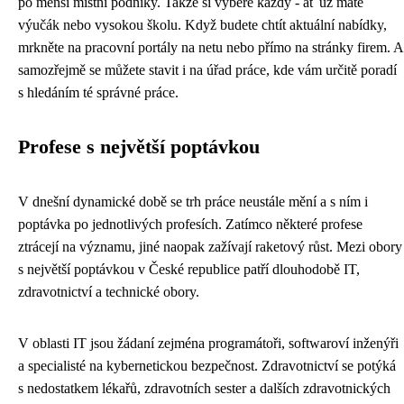
po menší místní podniky. Takže si vybere každý - ať už máte
výučák nebo vysokou školu. Když budete chtít aktuální nabídky,
mrkněte na pracovní portály na netu nebo přímo na stránky firem. A
samozřejmě se můžete stavit i na úřad práce, kde vám určitě poradí
s hledáním té správné práce.
Profese s největší poptávkou
V dnešní dynamické době se trh práce neustále mění a s ním i
poptávka po jednotlivých profesích. Zatímco některé profese
ztrácejí na významu, jiné naopak zažívají raketový růst. Mezi obory
s největší poptávkou v České republice patří dlouhodobě IT,
zdravotnictví a technické obory.
V oblasti IT jsou žádaní zejména programátoři, softwaroví inženýři
a specialisté na kybernetickou bezpečnost. Zdravotnictví se potýká
s nedostatkem lékařů, zdravotních sester a dalších zdravotnických