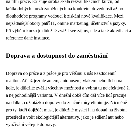
na trhu práce. Existuje široká škála rekvalifikačních kurzů, od
krátkodobých kurzů zaměřených na konkrétní dovednosti až po
dlouhodobé programy vedoucí k získání nové kvalifikace. Mezi
nejžádanější obory patří IT, online marketing, účetnictví a jazyky.
Při výběru kurzu je důležité zvážit své zájmy, cíle a také akreditaci a
reference dané instituce.
Doprava a dostupnost do zaměstnání
Doprava do práce a z práce je pro většinu z nás každodenní
realitou. Ať už jezdíte autem, autobusem, vlakem nebo třeba na
kole, je důležité zvážit všechny možnosti a vybrat tu nejefektivnější
a nejpohodlnější variantu. V dnešní době čím dál více lidí pracuje
na dálku, což otázku dopravy do značné míry eliminuje. Nicméně
pro ty, kteří dojíždět musí, je důležité myslet i na dopad na životní
prostředí a volit ekologičtější alternativy, jako je sdílení aut nebo
využívání veřejné dopravy.