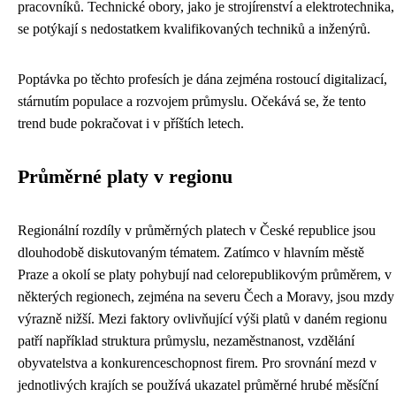
pracovníků. Technické obory, jako je strojírenství a elektrotechnika,
se potýkají s nedostatkem kvalifikovaných techniků a inženýrů.
Poptávka po těchto profesích je dána zejména rostoucí digitalizací,
stárnutím populace a rozvojem průmyslu. Očekává se, že tento
trend bude pokračovat i v příštích letech.
Průměrné platy v regionu
Regionální rozdíly v průměrných platech v České republice jsou
dlouhodobě diskutovaným tématem. Zatímco v hlavním městě
Praze a okolí se platy pohybují nad celorepublikovým průměrem, v
některých regionech, zejména na severu Čech a Moravy, jsou mzdy
výrazně nižší. Mezi faktory ovlivňující výši platů v daném regionu
patří například struktura průmyslu, nezaměstnanost, vzdělání
obyvatelstva a konkurenceschopnost firem. Pro srovnání mezd v
jednotlivých krajích se používá ukazatel průměrné hrubé měsíční