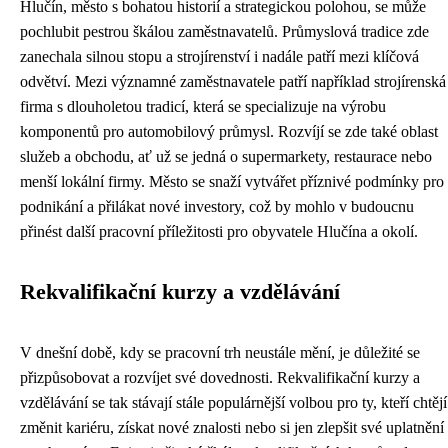
Hlučín, město s bohatou historií a strategickou polohou, se může
pochlubit pestrou škálou zaměstnavatelů. Průmyslová tradice zde
zanechala silnou stopu a strojírenství i nadále patří mezi klíčová
odvětví. Mezi významné zaměstnavatele patří například strojírenská
firma s dlouholetou tradicí, která se specializuje na výrobu
komponentů pro automobilový průmysl. Rozvíjí se zde také oblast
služeb a obchodu, ať už se jedná o supermarkety, restaurace nebo
menší lokální firmy. Město se snaží vytvářet příznivé podmínky pro
podnikání a přilákat nové investory, což by mohlo v budoucnu
přinést další pracovní příležitosti pro obyvatele Hlučína a okolí.
Rekvalifikační kurzy a vzdělávání
V dnešní době, kdy se pracovní trh neustále mění, je důležité se
přizpůsobovat a rozvíjet své dovednosti. Rekvalifikační kurzy a
vzdělávání se tak stávají stále populárnější volbou pro ty, kteří chtějí
změnit kariéru, získat nové znalosti nebo si jen zlepšit své uplatnění