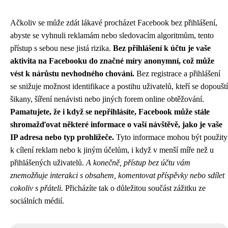
Ačkoliv se může zdát lákavé procházet Facebook bez přihlášení,
abyste se vyhnuli reklamám nebo sledovacím algoritmům, tento
přístup s sebou nese jistá rizika.
Bez přihlášení k účtu je vaše
aktivita na Facebooku do značné míry anonymní, což může
vést k nárůstu nevhodného chování.
Bez registrace a přihlášení
se snižuje možnost identifikace a postihu uživatelů, kteří se dopouští
šikany, šíření nenávisti nebo jiných forem online obtěžování.
Pamatujete, že i když se nepřihlásíte, Facebook může stále
shromažďovat některé informace o vaší návštěvě, jako je vaše
IP adresa nebo typ prohlížeče.
Tyto informace mohou být použity
k cílení reklam nebo k jiným účelům, i když v menší míře než u
přihlášených uživatelů.
A konečně, přístup bez účtu vám
znemožňuje interakci s obsahem, komentovat příspěvky nebo sdílet
cokoliv s přáteli.
Přicházíte tak o důležitou součást zážitku ze
sociálních médií.