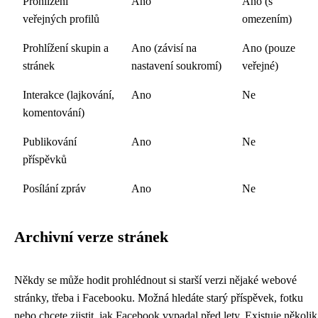
Prohlížení
Ano
Ano (s
veřejných profilů
omezením)
Prohlížení skupin a
Ano (závisí na
Ano (pouze
stránek
nastavení soukromí)
veřejné)
Interakce (lajkování,
Ano
Ne
komentování)
Publikování
Ano
Ne
příspěvků
Posílání zpráv
Ano
Ne
Archivní verze stránek
Někdy se může hodit prohlédnout si starší verzi nějaké webové
stránky, třeba i Facebooku. Možná hledáte starý příspěvek, fotku
nebo chcete zjistit, jak Facebook vypadal před lety. Existuje několik