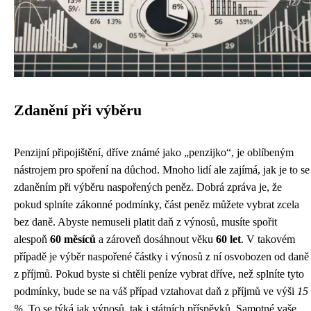
Zdanění při výběru
Penzijní připojištění, dříve známé jako „penzijko“, je oblíbeným
nástrojem pro spoření na důchod. Mnoho lidí ale zajímá, jak je to se
zdaněním při výběru naspořených peněz. Dobrá zpráva je, že
pokud splníte zákonné podmínky, část peněz můžete vybrat zcela
bez daně. Abyste nemuseli platit daň z výnosů, musíte spořit
alespoň
60 měsíců
a zároveň dosáhnout věku
60 let
. V takovém
případě je výběr naspořené částky i výnosů z ní osvobozen od daně
z příjmů. Pokud byste si chtěli peníze vybrat dříve, než splníte tyto
podmínky, bude se na váš případ vztahovat daň z příjmů ve výši
15
%
. To se týká jak výnosů, tak i státních příspěvků. Samotné vaše