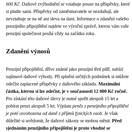
600 Kč
. Daňové zvýhodnění se vztahuje pouze na příspěvky, které
si platíte sami. Příspěvky od zaměstnavatele se nezdaňují, ale
nevztahuje se na ně ani sleva na dani. Informace o zdanění vašeho
penzijního připojištění najdete ve výroční zprávě, kterou vám vaše
penzijní společnost posílá vždy na začátku roku.
Zdanění výnosů
Penzijní připojištění, dříve známé jako penzijní třetí pilíř, nabízí
zajímavé daňové výhody. Při splnění určitých podmínek si můžete
odečíst zaplacené příspěvky z daňového základu.
Maximální
částka, kterou si lze odečíst, je v současnosti 12 000 Kč ročně.
Pro získání této daňové úlevy je nutné spořit alespoň 15 let a
pobírat penzi alespoň 5 let.
Výplata peněz z penzijního připojištění
je poté osvobozena od daně z příjmů fyzických osob.
Je však
důležité si uvědomit, že daňové zákony se mohou měnit.
Před
sjednáním penzijního připojištění je proto vhodné se