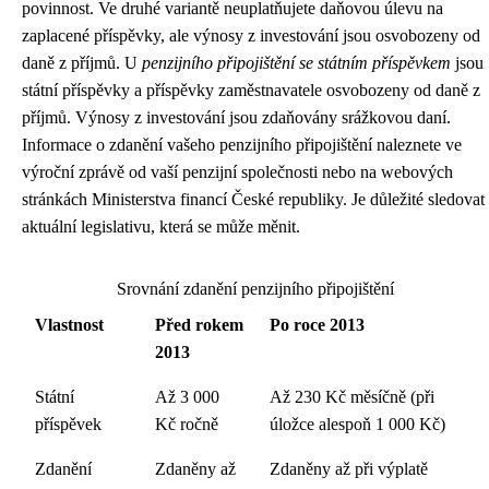
povinnost. Ve druhé variantě neuplatňujete daňovou úlevu na
zaplacené příspěvky, ale výnosy z investování jsou osvobozeny od
daně z příjmů. U
penzijního připojištění se státním příspěvkem
jsou
státní příspěvky a příspěvky zaměstnavatele osvobozeny od daně z
příjmů. Výnosy z investování jsou zdaňovány srážkovou daní.
Informace o zdanění vašeho penzijního připojištění naleznete ve
výroční zprávě od vaší penzijní společnosti nebo na webových
stránkách Ministerstva financí České republiky. Je důležité sledovat
aktuální legislativu, která se může měnit.
Srovnání zdanění penzijního připojištění
Vlastnost
Před rokem
Po roce 2013
2013
Státní
Až 3 000
Až 230 Kč měsíčně (při
příspěvek
Kč ročně
úložce alespoň 1 000 Kč)
Zdanění
Zdaněny až
Zdaněny až při výplatě