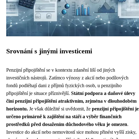
Srovnání s jinými investicemi
Penzijní připojištění se v kontextu zdanění liší od jiných
investičních nástrojů. Zatímco výnosy z akcií nebo podílových
fondů podléhají dani z příjmů fyzických osob, u penzijního
připojištění je situace příznivější.
Státní podpora a daňové úlevy
činí penzijní připojištění atraktivním, zejména v dlouhodobém
horizontu.
Je však důležité si uvědomit, že
penzijní připojištění je
určeno primárně k zajištění na stáří a výběr finančních
prostředků před dosažením důchodového věku je omezen
.
Investice do akcií nebo nemovitostí sice mohou přinést vyšší zisky,