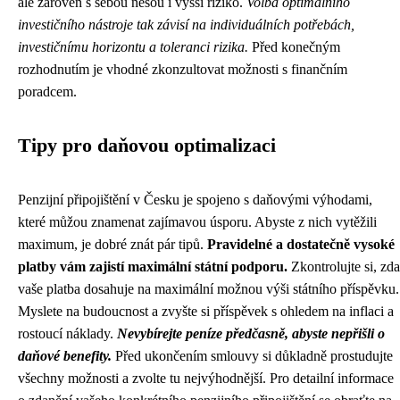
ale zároveň s sebou nesou i vyšší riziko.
Volba optimálního
investičního nástroje tak závisí na individuálních potřebách,
investičnímu horizontu a toleranci rizika.
Před konečným
rozhodnutím je vhodné zkonzultovat možnosti s finančním
poradcem.
Tipy pro daňovou optimalizaci
Penzijní připojištění v Česku je spojeno s daňovými výhodami,
které můžou znamenat zajímavou úsporu. Abyste z nich vytěžili
maximum, je dobré znát pár tipů.
Pravidelné a dostatečně vysoké
platby vám zajistí maximální státní podporu.
Zkontrolujte si, zda
vaše platba dosahuje na maximální možnou výši státního příspěvku.
Myslete na budoucnost a zvyšte si příspěvek s ohledem na inflaci a
rostoucí náklady.
Nevybírejte peníze předčasně, abyste nepřišli o
daňové benefity.
Před ukončením smlouvy si důkladně prostudujte
všechny možnosti a zvolte tu nejvýhodnější. Pro detailní informace