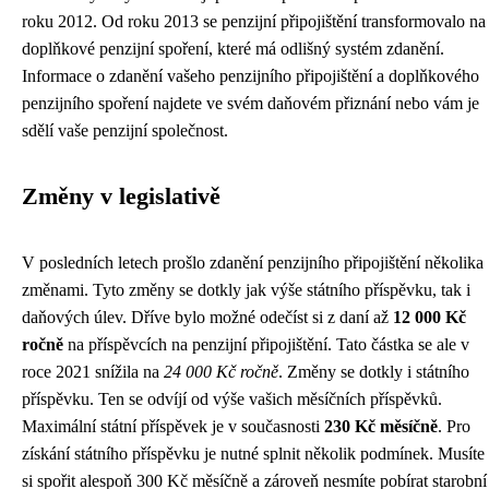
roku 2012. Od roku 2013 se penzijní připojištění transformovalo na
doplňkové penzijní spoření, které má odlišný systém zdanění.
Informace o zdanění vašeho penzijního připojištění a doplňkového
penzijního spoření najdete ve svém daňovém přiznání nebo vám je
sdělí vaše penzijní společnost.
Změny v legislativě
V posledních letech prošlo zdanění penzijního připojištění několika
změnami. Tyto změny se dotkly jak výše státního příspěvku, tak i
daňových úlev. Dříve bylo možné odečíst si z daní až
12 000 Kč
ročně
na příspěvcích na penzijní připojištění. Tato částka se ale v
roce 2021 snížila na
24 000 Kč ročně
. Změny se dotkly i státního
příspěvku. Ten se odvíjí od výše vašich měsíčních příspěvků.
Maximální státní příspěvek je v současnosti
230 Kč měsíčně
. Pro
získání státního příspěvku je nutné splnit několik podmínek. Musíte
si spořit alespoň 300 Kč měsíčně a zároveň nesmíte pobírat starobní