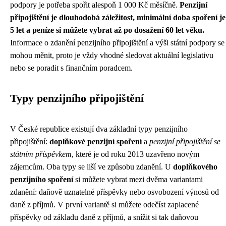
podpory je potřeba spořit alespoň 1 000 Kč měsíčně.
Penzijní
připojištění je dlouhodobá záležitost, minimální doba spoření je
5 let a peníze si můžete vybrat až po dosažení 60 let věku.
Informace o zdanění penzijního připojištění a výši státní podpory se
mohou měnit, proto je vždy vhodné sledovat aktuální legislativu
nebo se poradit s finančním poradcem.
Typy penzijního připojištění
V České republice existují dva základní typy penzijního
připojištění:
doplňkové penzijní spoření
a
penzijní připojištění se
státním příspěvkem
, které je od roku 2013 uzavřeno novým
zájemcům. Oba typy se liší ve způsobu zdanění. U
doplňkového
penzijního spoření
si můžete vybrat mezi dvěma variantami
zdanění: daňově uznatelné příspěvky nebo osvobození výnosů od
daně z příjmů. V první variantě si můžete odečíst zaplacené
příspěvky od základu daně z příjmů, a snížit si tak daňovou