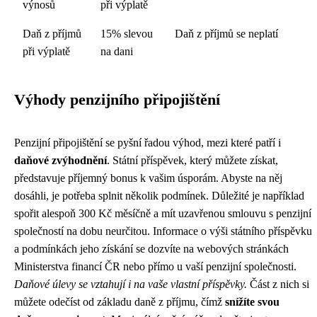
výnosů
při výplatě
Daň z příjmů
15% slevou
Daň z příjmů se neplatí
při výplatě
na dani
Výhody penzijního připojištění
Penzijní připojištění se pyšní řadou výhod, mezi které patří i
daňové zvýhodnění
. Státní příspěvek, který můžete získat,
představuje příjemný bonus k vašim úsporám. Abyste na něj
dosáhli, je potřeba splnit několik podmínek. Důležité je například
spořit alespoň 300 Kč měsíčně a mít uzavřenou smlouvu s penzijní
společností na dobu neurčitou. Informace o výši státního příspěvku
a podmínkách jeho získání se dozvíte na webových stránkách
Ministerstva financí ČR nebo přímo u vaší penzijní společnosti.
Daňové úlevy se vztahují i na vaše vlastní příspěvky.
Část z nich si
můžete odečíst od základu daně z příjmu, čímž
snížíte svou