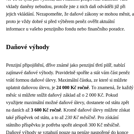
vklady daněny nebudou, protože jste z nich daň odváděli již při
jejich vkládání. Nezapomeňte, že daňové zákony se mohou měnit, a
proto je vždy dobré si před výběrem peněz ověřit aktuální
informace u vašeho penzijního fondu nebo finančního poradce.
Daňové výhody
Penzijní připojištění, dříve známé jako penzijní třetí pilíř, nabízí
zajímavé daňové výhody. Pravidelně spoříte a stát vám část peněz
vrátí formou daňové úlevy. Maximální částka, ze které si můžete
uplatnit daňovou úlevu, je
24 000 Kč ročně
. To znamená, že každý
měsíc si můžete snížit daňový základ až o 2 000 Kč. Pokud
využijete maximální možné daňové úlevy, dostanete od státu zpět
na daních až
3 600 Kč ročně
. Kromě daňové úlevy můžete získat
také příspěvek od státu, a to až
230 Kč měsíčně
. Pro získání
státního příspěvku je potřeba spořit alespoň 300 Kč měsíčně.
Daňové výhody se vztahují pouze na peníze naspořené do konce