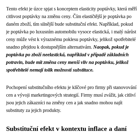
Tento efekt je úzce spjat s konceptem elasticity poptávky, která měří
citlivost poptávky na změnu ceny. Čím elastičtější je poptávka po
daném zboží, tím silnější bude substituční efekt. Například, pokud
je poptávka po luxusním automobilu vysoce elastická, i malý nárůst
ceny může vést k výraznému poklesu poptávky, jelikož spotřebitelé
snadno přejdou k dostupnějším alternativám.
Naopak, pokud je
poptávka po zboží neelastická, například v případě základních
potravin, bude mít změna ceny menší vliv na poptávku, jelikož
spotřebitelé nemají tolik možností substituce.
Pochopení substitučního efektu je klíčové pro firmy při stanovování
cen a vývoji marketingových strategií. Firmy musí zvážit, jak citliví
jsou jejich zákazníci na změny cen a jak snadno mohou najít
substituty za jejich produkty.
Substituční efekt v kontextu inflace a daní