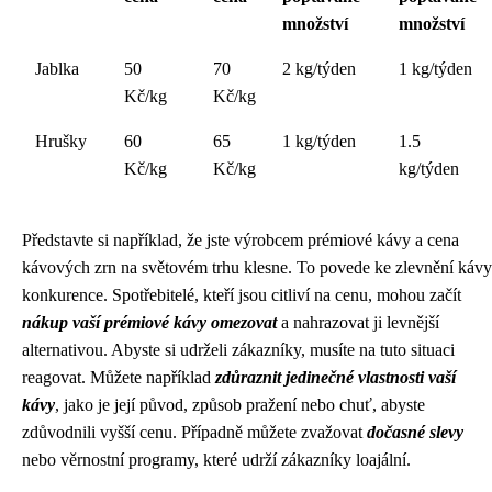
množství
množství
Jablka
50
70
2 kg/týden
1 kg/týden
Kč/kg
Kč/kg
Hrušky
60
65
1 kg/týden
1.5
Kč/kg
Kč/kg
kg/týden
Představte si například, že jste výrobcem prémiové kávy a cena
kávových zrn na světovém trhu klesne. To povede ke zlevnění kávy
konkurence. Spotřebitelé, kteří jsou citliví na cenu, mohou začít
nákup vaší prémiové kávy omezovat
a nahrazovat ji levnější
alternativou. Abyste si udrželi zákazníky, musíte na tuto situaci
reagovat. Můžete například
zdůraznit jedinečné vlastnosti vaší
kávy
, jako je její původ, způsob pražení nebo chuť, abyste
zdůvodnili vyšší cenu. Případně můžete zvažovat
dočasné slevy
nebo věrnostní programy, které udrží zákazníky loajální.