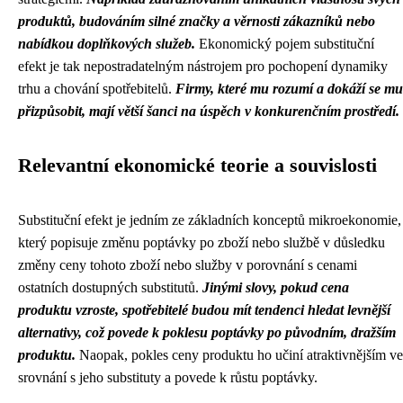
produktů, budováním silné značky a věrnosti zákazníků nebo
nabídkou doplňkových služeb.
Ekonomický pojem substituční
efekt je tak nepostradatelným nástrojem pro pochopení dynamiky
trhu a chování spotřebitelů.
Firmy, které mu rozumí a dokáží se mu
přizpůsobit, mají větší šanci na úspěch v konkurenčním prostředí.
Relevantní ekonomické teorie a souvislosti
Substituční efekt je jedním ze základních konceptů mikroekonomie,
který popisuje změnu poptávky po zboží nebo službě v důsledku
změny ceny tohoto zboží nebo služby v porovnání s cenami
ostatních dostupných substitutů.
Jinými slovy, pokud cena
produktu vzroste, spotřebitelé budou mít tendenci hledat levnější
alternativy, což povede k poklesu poptávky po původním, dražším
produktu.
Naopak, pokles ceny produktu ho učiní atraktivnějším ve
srovnání s jeho substituty a povede k růstu poptávky.