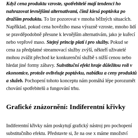
Když cena produktu vzroste, spotřebitelé mají tendenci ho
nahrazovat levnějšími alternativami, čímž klesá poptávka po
dražším produktu.
To lze pozorovat v mnoha běžných situacích.
Například, pokud cena hovězího masa výrazně vzroste, mnoho lidí
se pravděpodobně přesune k levnějším alternativám, jako je kuřecí
nebo vepřové maso.
Stejný princip platí i pro služby.
Pokud se
cena za předplatné streamovací služby zvýší, někteří uživatelé
mohou zvážit přechod ke konkurenční službě s nižší cenou nebo
hledat jiné formy zábavy.
Substituční efekt hraje důležitou roli v
ekonomice, protože ovlivňuje poptávku, nabídku a ceny produktů
a služeb.
Pochopení tohoto konceptu nám pomáhá lépe porozumět
chování spotřebitelů a fungování trhu.
Grafické znázornění: Indiferentní křivky
Indiferentní křivky nám poskytují grafický nástroj pro pochopení
substitučního efektu. Představte si, že na ose x máme množství