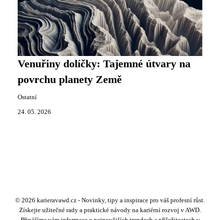
Venuřiny dolíčky: Tajemné útvary na
povrchu planety Země
Ostatní
24. 05. 2026
© 2026 karieravawd.cz - Novinky, tipy a inspirace pro váš profesní růst.
Získejte užitečné rady a praktické návody na kariérní rozvoj v AWD.
Přinášíme vám informace o nejnovějších trendech a příležitostech v