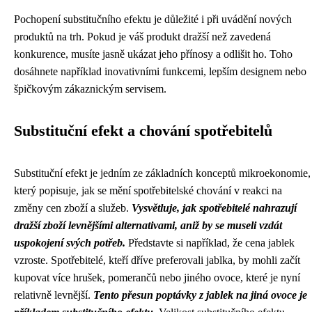
Pochopení substitučního efektu je důležité i při uvádění nových
produktů na trh. Pokud je váš produkt dražší než zavedená
konkurence, musíte jasně ukázat jeho přínosy a odlišit ho. Toho
dosáhnete například inovativními funkcemi, lepším designem nebo
špičkovým zákaznickým servisem.
Substituční efekt a chování spotřebitelů
Substituční efekt je jedním ze základních konceptů mikroekonomie,
který popisuje, jak se mění spotřebitelské chování v reakci na
změny cen zboží a služeb.
Vysvětluje, jak spotřebitelé nahrazují
dražší zboží levnějšími alternativami, aniž by se museli vzdát
uspokojení svých potřeb.
Představte si například, že cena jablek
vzroste. Spotřebitelé, kteří dříve preferovali jablka, by mohli začít
kupovat více hrušek, pomerančů nebo jiného ovoce, které je nyní
relativně levnější.
Tento přesun poptávky z jablek na jiná ovoce je