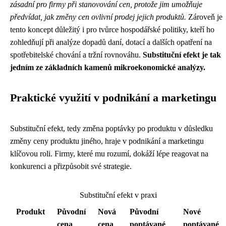
zásadní pro firmy při stanovování cen, protože jim umožňuje
předvídat, jak změny cen ovlivní prodej jejich produktů.
Zároveň je
tento koncept důležitý i pro tvůrce hospodářské politiky, kteří ho
zohledňují při analýze dopadů daní, dotací a dalších opatření na
spotřebitelské chování a tržní rovnováhu.
Substituční efekt je tak
jedním ze základních kamenů mikroekonomické analýzy.
Praktické využití v podnikání a marketingu
Substituční efekt, tedy změna poptávky po produktu v důsledku
změny ceny produktu jiného, hraje v podnikání a marketingu
klíčovou roli. Firmy, které mu rozumí, dokáží lépe reagovat na
konkurenci a přizpůsobit své strategie.
Substituční efekt v praxi
Produkt
Původní
Nová
Původní
Nové
cena
cena
poptávané
poptávané