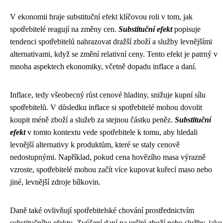
V ekonomii hraje substituční efekt klíčovou roli v tom, jak
spotřebitelé reagují na změny cen.
Substituční efekt
popisuje
tendenci spotřebitelů nahrazovat dražší zboží a služby levnějšími
alternativami, když se změní relativní ceny. Tento efekt je patrný v
mnoha aspektech ekonomiky, včetně dopadu inflace a daní.
Inflace, tedy všeobecný růst cenové hladiny, snižuje kupní sílu
spotřebitelů. V důsledku inflace si spotřebitelé mohou dovolit
koupit méně zboží a služeb za stejnou částku peněz.
Substituční
efekt
v tomto kontextu vede spotřebitele k tomu, aby hledali
levnější alternativy k produktům, které se staly cenově
nedostupnými. Například, pokud cena hovězího masa výrazně
vzroste, spotřebitelé mohou začít více kupovat kuřecí maso nebo
jiné, levnější zdroje bílkovin.
Daně také ovlivňují spotřebitelské chování prostřednictvím
substitučního efektu. Zvýšení daní na určité zboží nebo služby, jako