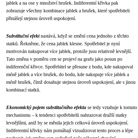
jablek a na ose y množství hrušek. Indiferentní křivka pak
zobrazuje všechny kombinace jablek a hrušek, které spotřebiteli
přinášejí stejnou úroveň uspokojení.
Substituční efekt
nastává, když se změní cena jednoho z těchto
statků. Řekněme, že cena jablek klesne. Spotřebitel je nyní
motivován nakupovat více jablek, protože jsou relativně levnější.
Tato změna v poměru cen se projeví na grafu jako posun po
indiferenční křivce. Spotřebitel se přesune z bodu, kde nakupoval
méně jablek a více hrušek, do bodu, kde nakupuje více jablek a
méně hrušek, čímž dosahuje stejnou úroveň uspokojení, ale s jinou
kombinací statků.
Ekonomický pojem substitučního efektu
se tedy vztahuje k tomuto
mechanismu – k tendenci spotřebitelů nahrazovat dražší statky
levnějšími, aniž by se měnila jejich celková úroveň uspokojení.
Indiferentní křivky nám pomáhají vizualizovat tento proces a lépe