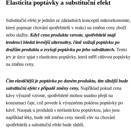
Elasticita poptávky a substituční efekt
Substituční efekt je jedním ze základních konceptů mikroekonomie,
který popisuje chování spotřebitelů v reakci na změnu ceny zboží
nebo služby.
Když cena produktu vzroste, spotřebitelé mají
tendenci hledat levnější alternativy, čímž snižují poptávku po
dražším produktu a zvyšují poptávku po jeho substitutech.
Tento
jev je úzce spjat s elasticitou poptávky, která měří citlivost poptávky
na změnu ceny.
Čím elastičtější je poptávka po daném produktu, tím silnější bude
substituční efekt v případě změny ceny.
Například pokud cena
kávy výrazně vzroste, spotřebitelé mohou snadno přejít na
konzumaci čaje, což povede k výraznému poklesu poptávky po
kávě. Naopak u produktů s neelastickou poptávkou, jako jsou
například léky, bude mít změna ceny menší vliv na chování
spotřebitelů a substituční efekt bude slabší.