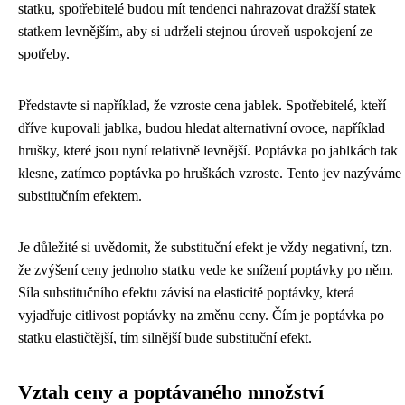
statku, spotřebitelé budou mít tendenci nahrazovat dražší statek
statkem levnějším, aby si udrželi stejnou úroveň uspokojení ze
spotřeby.
Představte si například, že vzroste cena jablek. Spotřebitelé, kteří
dříve kupovali jablka, budou hledat alternativní ovoce, například
hrušky, které jsou nyní relativně levnější. Poptávka po jablkách tak
klesne, zatímco poptávka po hruškách vzroste. Tento jev nazýváme
substitučním efektem.
Je důležité si uvědomit, že substituční efekt je vždy negativní, tzn.
že zvýšení ceny jednoho statku vede ke snížení poptávky po něm.
Síla substitučního efektu závisí na elasticitě poptávky, která
vyjadřuje citlivost poptávky na změnu ceny. Čím je poptávka po
statku elastičtější, tím silnější bude substituční efekt.
Vztah ceny a poptávaného množství