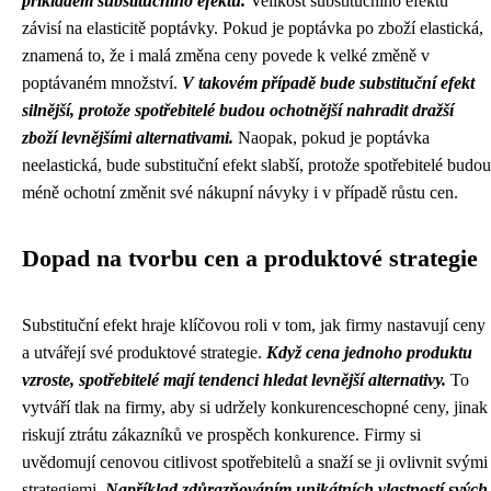
příkladem substitučního efektu.
Velikost substitučního efektu
závisí na elasticitě poptávky. Pokud je poptávka po zboží elastická,
znamená to, že i malá změna ceny povede k velké změně v
poptávaném množství.
V takovém případě bude substituční efekt
silnější, protože spotřebitelé budou ochotnější nahradit dražší
zboží levnějšími alternativami.
Naopak, pokud je poptávka
neelastická, bude substituční efekt slabší, protože spotřebitelé budou
méně ochotní změnit své nákupní návyky i v případě růstu cen.
Dopad na tvorbu cen a produktové strategie
Substituční efekt hraje klíčovou roli v tom, jak firmy nastavují ceny
a utvářejí své produktové strategie.
Když cena jednoho produktu
vzroste, spotřebitelé mají tendenci hledat levnější alternativy.
To
vytváří tlak na firmy, aby si udržely konkurenceschopné ceny, jinak
riskují ztrátu zákazníků ve prospěch konkurence. Firmy si
uvědomují cenovou citlivost spotřebitelů a snaží se ji ovlivnit svými
strategiemi.
Například zdůrazňováním unikátních vlastností svých