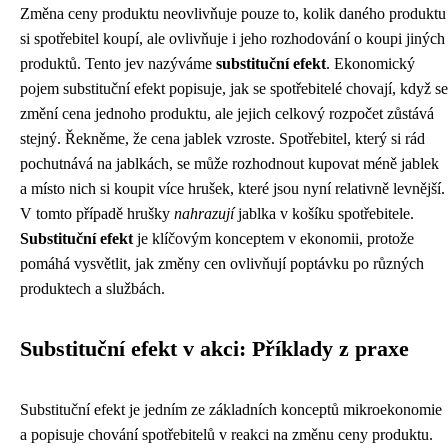
Změna ceny produktu neovlivňuje pouze to, kolik daného produktu
si spotřebitel koupí, ale ovlivňuje i jeho rozhodování o koupi jiných
produktů. Tento jev nazýváme
substituční efekt
. Ekonomický
pojem substituční efekt popisuje, jak se spotřebitelé chovají, když se
změní cena jednoho produktu, ale jejich celkový rozpočet zůstává
stejný. Řekněme, že cena jablek vzroste. Spotřebitel, který si rád
pochutnává na jablkách, se může rozhodnout kupovat méně jablek
a místo nich si koupit více hrušek, které jsou nyní relativně levnější.
V tomto případě hrušky
nahrazují
jablka v košíku spotřebitele.
Substituční efekt
je klíčovým konceptem v ekonomii, protože
pomáhá vysvětlit, jak změny cen ovlivňují poptávku po různých
produktech a službách.
Substituční efekt v akci: Příklady z praxe
Substituční efekt je jedním ze základních konceptů mikroekonomie
a popisuje chování spotřebitelů v reakci na změnu ceny produktu.