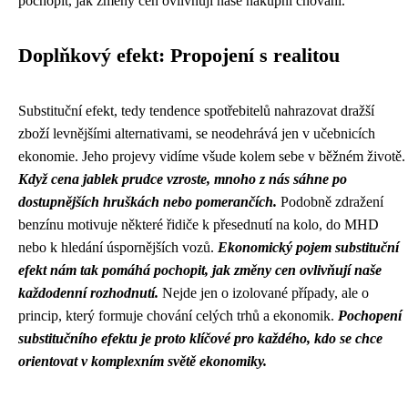
pochopit, jak změny cen ovlivňují naše nákupní chování.
Doplňkový efekt: Propojení s realitou
Substituční efekt, tedy tendence spotřebitelů nahrazovat dražší
zboží levnějšími alternativami, se neodehrává jen v učebnicích
ekonomie. Jeho projevy vidíme všude kolem sebe v běžném životě.
Když cena jablek prudce vzroste, mnoho z nás sáhne po
dostupnějších hruškách nebo pomerančích.
Podobně zdražení
benzínu motivuje některé řidiče k přesednutí na kolo, do MHD
nebo k hledání úspornějších vozů.
Ekonomický pojem substituční
efekt nám tak pomáhá pochopit, jak změny cen ovlivňují naše
každodenní rozhodnutí.
Nejde jen o izolované případy, ale o
princip, který formuje chování celých trhů a ekonomik.
Pochopení
substitučního efektu je proto klíčové pro každého, kdo se chce
orientovat v komplexním světě ekonomiky.