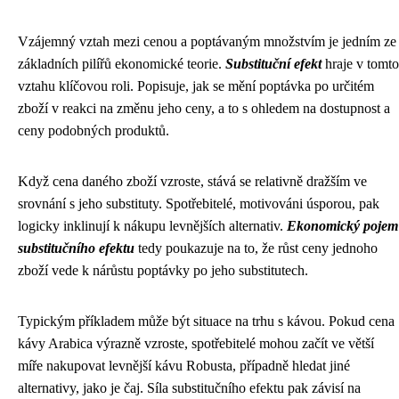
Vzájemný vztah mezi cenou a poptávaným množstvím je jedním ze
základních pilířů ekonomické teorie.
Substituční efekt
hraje v tomto
vztahu klíčovou roli. Popisuje, jak se mění poptávka po určitém
zboží v reakci na změnu jeho ceny, a to s ohledem na dostupnost a
ceny podobných produktů.
Když cena daného zboží vzroste, stává se relativně dražším ve
srovnání s jeho substituty. Spotřebitelé, motivováni úsporou, pak
logicky inklinují k nákupu levnějších alternativ.
Ekonomický pojem
substitučního efektu
tedy poukazuje na to, že růst ceny jednoho
zboží vede k nárůstu poptávky po jeho substitutech.
Typickým příkladem může být situace na trhu s kávou. Pokud cena
kávy Arabica výrazně vzroste, spotřebitelé mohou začít ve větší
míře nakupovat levnější kávu Robusta, případně hledat jiné
alternativy, jako je čaj. Síla substitučního efektu pak závisí na