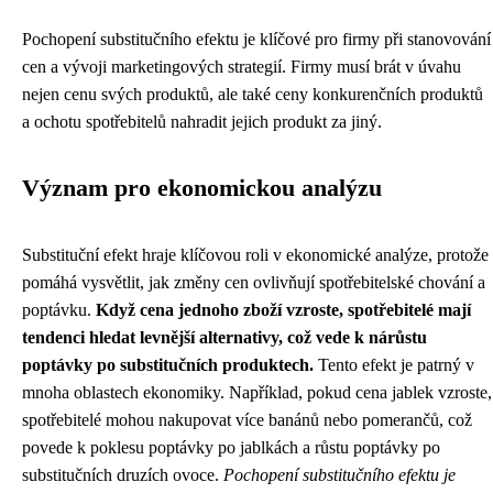
Pochopení substitučního efektu je klíčové pro firmy při stanovování
cen a vývoji marketingových strategií. Firmy musí brát v úvahu
nejen cenu svých produktů, ale také ceny konkurenčních produktů
a ochotu spotřebitelů nahradit jejich produkt za jiný.
Význam pro ekonomickou analýzu
Substituční efekt hraje klíčovou roli v ekonomické analýze, protože
pomáhá vysvětlit, jak změny cen ovlivňují spotřebitelské chování a
poptávku.
Když cena jednoho zboží vzroste, spotřebitelé mají
tendenci hledat levnější alternativy, což vede k nárůstu
poptávky po substitučních produktech.
Tento efekt je patrný v
mnoha oblastech ekonomiky. Například, pokud cena jablek vzroste,
spotřebitelé mohou nakupovat více banánů nebo pomerančů, což
povede k poklesu poptávky po jablkách a růstu poptávky po
substitučních druzích ovoce.
Pochopení substitučního efektu je